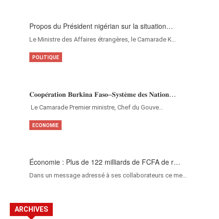
Propos du Président nigérian sur la situation…
Le Ministre des Affaires étrangères, le Camarade K…
POLITIQUE
𝐂𝐨𝐨𝐩𝐞́𝐫𝐚𝐭𝐢𝐨𝐧 𝐁𝐮𝐫𝐤𝐢𝐧𝐚 𝐅𝐚𝐬𝐨–𝐒𝐲𝐬𝐭𝐞̀𝐦𝐞 𝐝𝐞𝐬 𝐍𝐚𝐭𝐢𝐨𝐧…
‎Le Camarade Premier ministre, Chef du Gouve…
ECONOMIE
Économie : Plus de 122 milliards de FCFA de r…
Dans un message adressé à ses collaborateurs ce me…
ARCHIVES