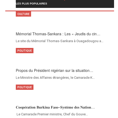
LES PLUS POPULAIRES
CULTURE
Mémorial Thomas-Sankara : Les « Jeudis du cin…
Le site du Mémorial Thomas-Sankara à Ouagadougou a…
POLITIQUE
Propos du Président nigérian sur la situation…
Le Ministre des Affaires étrangères, le Camarade K…
POLITIQUE
𝐂𝐨𝐨𝐩𝐞́𝐫𝐚𝐭𝐢𝐨𝐧 𝐁𝐮𝐫𝐤𝐢𝐧𝐚 𝐅𝐚𝐬𝐨–𝐒𝐲𝐬𝐭𝐞̀𝐦𝐞 𝐝𝐞𝐬 𝐍𝐚𝐭𝐢𝐨𝐧…
‎Le Camarade Premier ministre, Chef du Gouve…