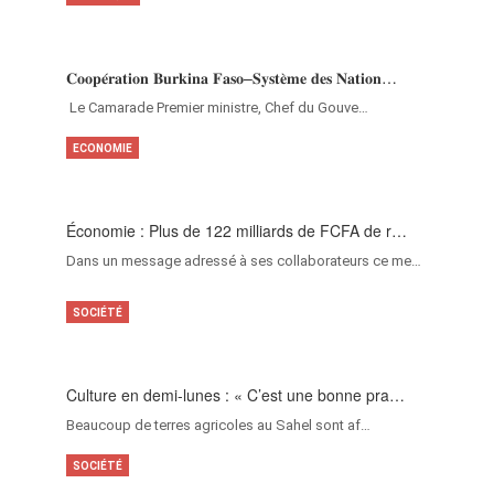
𝐂𝐨𝐨𝐩𝐞́𝐫𝐚𝐭𝐢𝐨𝐧 𝐁𝐮𝐫𝐤𝐢𝐧𝐚 𝐅𝐚𝐬𝐨–𝐒𝐲𝐬𝐭𝐞̀𝐦𝐞 𝐝𝐞𝐬 𝐍𝐚𝐭𝐢𝐨𝐧…
‎Le Camarade Premier ministre, Chef du Gouve…
ECONOMIE
Économie : Plus de 122 milliards de FCFA de r…
Dans un message adressé à ses collaborateurs ce me…
SOCIÉTÉ
Culture en demi-lunes : « C’est une bonne pra…
Beaucoup de terres agricoles au Sahel sont af…
SOCIÉTÉ