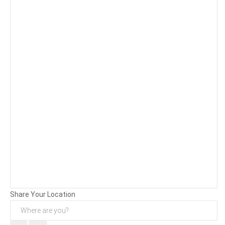
Background
Attachments (
0
/ 3)
Share Your Location