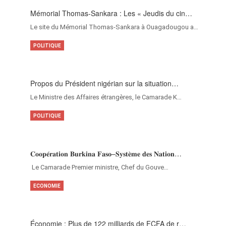
Mémorial Thomas-Sankara : Les « Jeudis du cin…
Le site du Mémorial Thomas-Sankara à Ouagadougou a…
POLITIQUE
Propos du Président nigérian sur la situation…
Le Ministre des Affaires étrangères, le Camarade K…
POLITIQUE
𝐂𝐨𝐨𝐩𝐞́𝐫𝐚𝐭𝐢𝐨𝐧 𝐁𝐮𝐫𝐤𝐢𝐧𝐚 𝐅𝐚𝐬𝐨–𝐒𝐲𝐬𝐭𝐞̀𝐦𝐞 𝐝𝐞𝐬 𝐍𝐚𝐭𝐢𝐨𝐧…
‎Le Camarade Premier ministre, Chef du Gouve…
ECONOMIE
Économie : Plus de 122 milliards de FCFA de r…