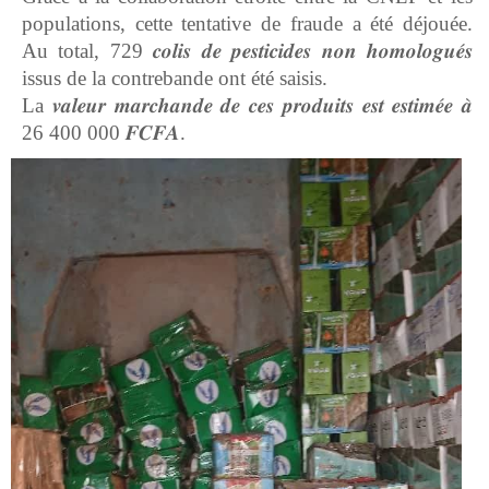
populations, cette tentative de fraude a été déjouée.
Au total, 729 𝒄𝒐𝒍𝒊𝒔 𝒅𝒆 𝒑𝒆𝒔𝒕𝒊𝒄𝒊𝒅𝒆𝒔 𝒏𝒐𝒏 𝒉𝒐𝒎𝒐𝒍𝒐𝒈𝒖𝒆́𝒔
issus de la contrebande ont été saisis.
La 𝒗𝒂𝒍𝒆𝒖𝒓 𝒎𝒂𝒓𝒄𝒉𝒂𝒏𝒅𝒆 𝒅𝒆 𝒄𝒆𝒔 𝒑𝒓𝒐𝒅𝒖𝒊𝒕𝒔 𝒆𝒔𝒕 𝒆𝒔𝒕𝒊𝒎𝒆́𝒆 𝒂̀
26 400 000 𝑭𝑪𝑭𝑨.