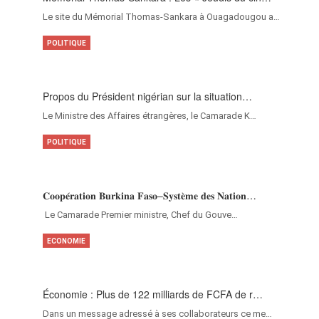
Le site du Mémorial Thomas-Sankara à Ouagadougou a…
POLITIQUE
Propos du Président nigérian sur la situation…
Le Ministre des Affaires étrangères, le Camarade K…
POLITIQUE
𝐂𝐨𝐨𝐩𝐞́𝐫𝐚𝐭𝐢𝐨𝐧 𝐁𝐮𝐫𝐤𝐢𝐧𝐚 𝐅𝐚𝐬𝐨–𝐒𝐲𝐬𝐭𝐞̀𝐦𝐞 𝐝𝐞𝐬 𝐍𝐚𝐭𝐢𝐨𝐧…
‎Le Camarade Premier ministre, Chef du Gouve…
ECONOMIE
Économie : Plus de 122 milliards de FCFA de r…
Dans un message adressé à ses collaborateurs ce me…