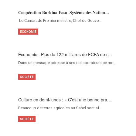
𝐂𝐨𝐨𝐩𝐞́𝐫𝐚𝐭𝐢𝐨𝐧 𝐁𝐮𝐫𝐤𝐢𝐧𝐚 𝐅𝐚𝐬𝐨–𝐒𝐲𝐬𝐭𝐞̀𝐦𝐞 𝐝𝐞𝐬 𝐍𝐚𝐭𝐢𝐨𝐧…
‎Le Camarade Premier ministre, Chef du Gouve…
ECONOMIE
Économie : Plus de 122 milliards de FCFA de r…
Dans un message adressé à ses collaborateurs ce me…
SOCIÉTÉ
Culture en demi-lunes : « C’est une bonne pra…
Beaucoup de terres agricoles au Sahel sont af…
SOCIÉTÉ