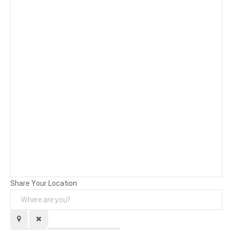
Background
Attachments (
0
/ 3)
Share Your Location