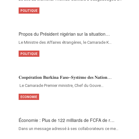
POLITIQUE
Propos du Président nigérian sur la situation…
Le Ministre des Affaires étrangères, le Camarade K…
POLITIQUE
𝐂𝐨𝐨𝐩𝐞́𝐫𝐚𝐭𝐢𝐨𝐧 𝐁𝐮𝐫𝐤𝐢𝐧𝐚 𝐅𝐚𝐬𝐨–𝐒𝐲𝐬𝐭𝐞̀𝐦𝐞 𝐝𝐞𝐬 𝐍𝐚𝐭𝐢𝐨𝐧…
‎Le Camarade Premier ministre, Chef du Gouve…
ECONOMIE
Économie : Plus de 122 milliards de FCFA de r…
Dans un message adressé à ses collaborateurs ce me…