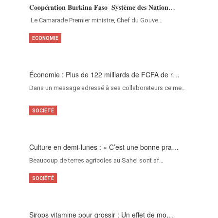
𝐂𝐨𝐨𝐩𝐞́𝐫𝐚𝐭𝐢𝐨𝐧 𝐁𝐮𝐫𝐤𝐢𝐧𝐚 𝐅𝐚𝐬𝐨–𝐒𝐲𝐬𝐭𝐞̀𝐦𝐞 𝐝𝐞𝐬 𝐍𝐚𝐭𝐢𝐨𝐧…
‎Le Camarade Premier ministre, Chef du Gouve…
ECONOMIE
Économie : Plus de 122 milliards de FCFA de r…
Dans un message adressé à ses collaborateurs ce me…
SOCIÉTÉ
Culture en demi-lunes : « C’est une bonne pra…
Beaucoup de terres agricoles au Sahel sont af…
SOCIÉTÉ
Sirops vitamine pour grossir : Un effet de mo…