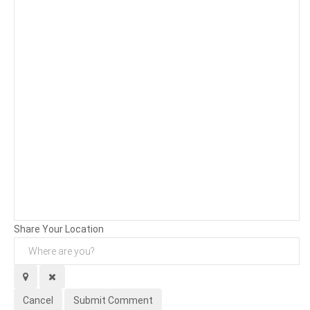
Background
Attachments (
0
/ 3)
Share Your Location
Cancel
Submit Comment