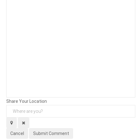
Background
Attachments (
0
/ 3)
Share Your Location
Cancel
Submit Comment