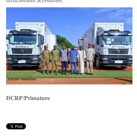
difficilement accessibles.
‎𝐃𝐂𝐑𝐏/𝐏𝐫𝐢𝐦𝐚𝐭𝐮𝐫𝐞