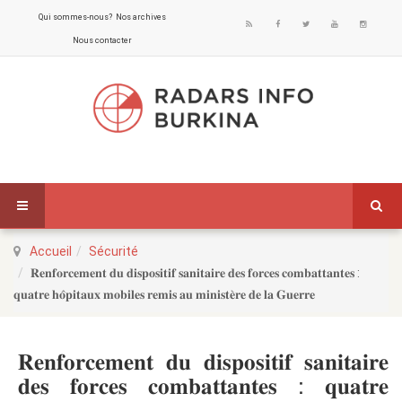
Qui sommes-nous?
Nos archives
Nous contacter
Accueil
Sécurité
𝐑𝐞𝐧𝐟𝐨𝐫𝐜𝐞𝐦𝐞𝐧𝐭 𝐝𝐮 𝐝𝐢𝐬𝐩𝐨𝐬𝐢𝐭𝐢𝐟 𝐬𝐚𝐧𝐢𝐭𝐚𝐢𝐫𝐞 𝐝𝐞𝐬 𝐟𝐨𝐫𝐜𝐞𝐬 𝐜𝐨𝐦𝐛𝐚𝐭𝐭𝐚𝐧𝐭𝐞𝐬 :
𝐪𝐮𝐚𝐭𝐫𝐞 𝐡𝐨̂𝐩𝐢𝐭𝐚𝐮𝐱 𝐦𝐨𝐛𝐢𝐥𝐞𝐬 𝐫𝐞𝐦𝐢𝐬 𝐚𝐮 𝐦𝐢𝐧𝐢𝐬𝐭𝐞̀𝐫𝐞 𝐝𝐞 𝐥𝐚 𝐆𝐮𝐞𝐫𝐫𝐞
𝐑𝐞𝐧𝐟𝐨𝐫𝐜𝐞𝐦𝐞𝐧𝐭 𝐝𝐮 𝐝𝐢𝐬𝐩𝐨𝐬𝐢𝐭𝐢𝐟 𝐬𝐚𝐧𝐢𝐭𝐚𝐢𝐫𝐞
𝐝𝐞𝐬 𝐟𝐨𝐫𝐜𝐞𝐬 𝐜𝐨𝐦𝐛𝐚𝐭𝐭𝐚𝐧𝐭𝐞𝐬 : 𝐪𝐮𝐚𝐭𝐫𝐞