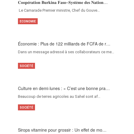
𝐂𝐨𝐨𝐩𝐞́𝐫𝐚𝐭𝐢𝐨𝐧 𝐁𝐮𝐫𝐤𝐢𝐧𝐚 𝐅𝐚𝐬𝐨–𝐒𝐲𝐬𝐭𝐞̀𝐦𝐞 𝐝𝐞𝐬 𝐍𝐚𝐭𝐢𝐨𝐧…
‎Le Camarade Premier ministre, Chef du Gouve…
ECONOMIE
Économie : Plus de 122 milliards de FCFA de r…
Dans un message adressé à ses collaborateurs ce me…
SOCIÉTÉ
Culture en demi-lunes : « C’est une bonne pra…
Beaucoup de terres agricoles au Sahel sont af…
SOCIÉTÉ
Sirops vitamine pour grossir : Un effet de mo…