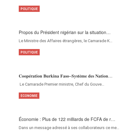
POLITIQUE
Propos du Président nigérian sur la situation…
Le Ministre des Affaires étrangères, le Camarade K…
POLITIQUE
𝐂𝐨𝐨𝐩𝐞́𝐫𝐚𝐭𝐢𝐨𝐧 𝐁𝐮𝐫𝐤𝐢𝐧𝐚 𝐅𝐚𝐬𝐨–𝐒𝐲𝐬𝐭𝐞̀𝐦𝐞 𝐝𝐞𝐬 𝐍𝐚𝐭𝐢𝐨𝐧…
‎Le Camarade Premier ministre, Chef du Gouve…
ECONOMIE
Économie : Plus de 122 milliards de FCFA de r…
Dans un message adressé à ses collaborateurs ce me…