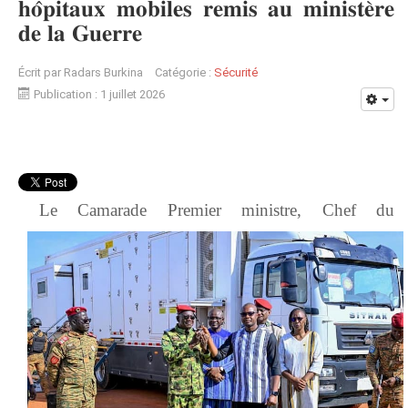
𝐡𝐨̂𝐩𝐢𝐭𝐚𝐮𝐱 𝐦𝐨𝐛𝐢𝐥𝐞𝐬 𝐫𝐞𝐦𝐢𝐬 𝐚𝐮 𝐦𝐢𝐧𝐢𝐬𝐭𝐞̀𝐫𝐞
𝐝𝐞 𝐥𝐚 𝐆𝐮𝐞𝐫𝐫𝐞
Écrit par
Radars Burkina
Catégorie :
Sécurité
Publication : 1 juillet 2026
Le Camarade Premier ministre, Chef du