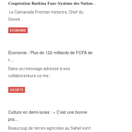
𝐂𝐨𝐨𝐩𝐞́𝐫𝐚𝐭𝐢𝐨𝐧 𝐁𝐮𝐫𝐤𝐢𝐧𝐚 𝐅𝐚𝐬𝐨–𝐒𝐲𝐬𝐭𝐞̀𝐦𝐞 𝐝𝐞𝐬 𝐍𝐚𝐭𝐢𝐨𝐧…
‎Le Camarade Premier ministre, Chef du
Gouve…
ECONOMIE
Économie : Plus de 122 milliards de FCFA de
r…
Dans un message adressé à ses
collaborateurs ce me…
SOCIÉTÉ
Culture en demi-lunes : « C’est une bonne
pra…
Beaucoup de terres agricoles au Sahel sont