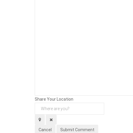
Background
Attachments (
0
/ 3)
Share Your Location
Cancel
Submit Comment