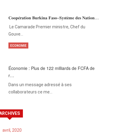
𝐂𝐨𝐨𝐩𝐞́𝐫𝐚𝐭𝐢𝐨𝐧 𝐁𝐮𝐫𝐤𝐢𝐧𝐚 𝐅𝐚𝐬𝐨–𝐒𝐲𝐬𝐭𝐞̀𝐦𝐞 𝐝𝐞𝐬 𝐍𝐚𝐭𝐢𝐨𝐧…
‎Le Camarade Premier ministre, Chef du
Gouve…
ECONOMIE
Économie : Plus de 122 milliards de FCFA de
r…
Dans un message adressé à ses
collaborateurs ce me…
ARCHIVES
avril, 2020