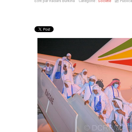
Écrit par
Radars Burkina
Catégorie :
Société
Publica