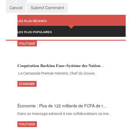
Cancel
Submit Comment
LES PLUS RÉCENTS
LES PLUS POPULAIRES
POLITIQUE
𝐂𝐨𝐨𝐩𝐞́𝐫𝐚𝐭𝐢𝐨𝐧 𝐁𝐮𝐫𝐤𝐢𝐧𝐚 𝐅𝐚𝐬𝐨–𝐒𝐲𝐬𝐭𝐞̀𝐦𝐞 𝐝𝐞𝐬 𝐍𝐚𝐭𝐢𝐨𝐧…
‎Le Camarade Premier ministre, Chef du Gouve…
ECONOMIE
Économie : Plus de 122 milliards de FCFA de r…
Dans un message adressé à ses collaborateurs ce me…
POLITIQUE