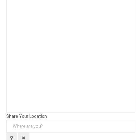
Background
Attachments (
0
/ 3)
Share Your Location