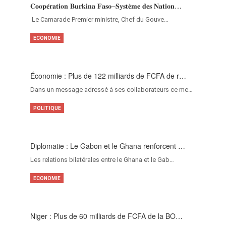
𝐂𝐨𝐨𝐩𝐞́𝐫𝐚𝐭𝐢𝐨𝐧 𝐁𝐮𝐫𝐤𝐢𝐧𝐚 𝐅𝐚𝐬𝐨–𝐒𝐲𝐬𝐭𝐞̀𝐦𝐞 𝐝𝐞𝐬 𝐍𝐚𝐭𝐢𝐨𝐧…
‎Le Camarade Premier ministre, Chef du Gouve…
ECONOMIE
Économie : Plus de 122 milliards de FCFA de r…
Dans un message adressé à ses collaborateurs ce me…
POLITIQUE
Diplomatie : Le Gabon et le Ghana renforcent …
Les relations bilatérales entre le Ghana et le Gab…
ECONOMIE
Niger : Plus de 60 milliards de FCFA de la BO…