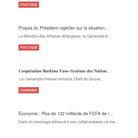
POLITIQUE
Propos du Président nigérian sur la situation…
Le Ministre des Affaires étrangères, le Camarade K…
POLITIQUE
𝐂𝐨𝐨𝐩𝐞́𝐫𝐚𝐭𝐢𝐨𝐧 𝐁𝐮𝐫𝐤𝐢𝐧𝐚 𝐅𝐚𝐬𝐨–𝐒𝐲𝐬𝐭𝐞̀𝐦𝐞 𝐝𝐞𝐬 𝐍𝐚𝐭𝐢𝐨𝐧…
‎Le Camarade Premier ministre, Chef du Gouve…
ECONOMIE
Économie : Plus de 122 milliards de FCFA de r…
Dans un message adressé à ses collaborateurs ce me…