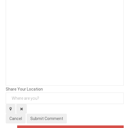
Background
Attachments (
0
/ 3)
Share Your Location
Cancel
Submit Comment