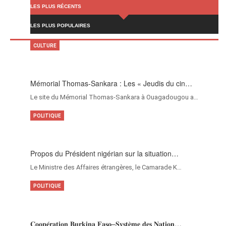
LES PLUS RÉCENTS
LES PLUS POPULAIRES
CULTURE
Mémorial Thomas-Sankara : Les « Jeudis du cin…
Le site du Mémorial Thomas-Sankara à Ouagadougou a…
POLITIQUE
Propos du Président nigérian sur la situation…
Le Ministre des Affaires étrangères, le Camarade K…
POLITIQUE
𝐂𝐨𝐨𝐩𝐞́𝐫𝐚𝐭𝐢𝐨𝐧 𝐁𝐮𝐫𝐤𝐢𝐧𝐚 𝐅𝐚𝐬𝐨–𝐒𝐲𝐬𝐭𝐞̀𝐦𝐞 𝐝𝐞𝐬 𝐍𝐚𝐭𝐢𝐨𝐧…