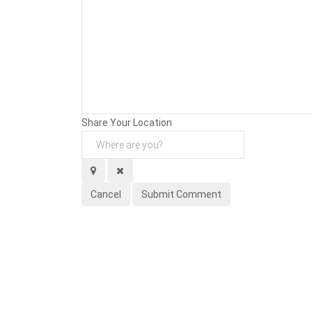
Background
Attachments (
0
/ 3)
Share Your Location
Cancel
Submit Comment