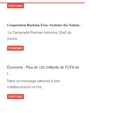
POLITIQUE
𝐂𝐨𝐨𝐩𝐞́𝐫𝐚𝐭𝐢𝐨𝐧 𝐁𝐮𝐫𝐤𝐢𝐧𝐚 𝐅𝐚𝐬𝐨–𝐒𝐲𝐬𝐭𝐞̀𝐦𝐞 𝐝𝐞𝐬 𝐍𝐚𝐭𝐢𝐨𝐧…
‎Le Camarade Premier ministre, Chef du
Gouve…
ECONOMIE
Économie : Plus de 122 milliards de FCFA de
r…
Dans un message adressé à ses
collaborateurs ce me…
POLITIQUE