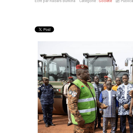
Écrit par
Radars Burkina
Catégorie :
Société
Public