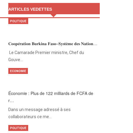
ARTICLES VEDETTES
POLITIQUE
𝐂𝐨𝐨𝐩𝐞́𝐫𝐚𝐭𝐢𝐨𝐧 𝐁𝐮𝐫𝐤𝐢𝐧𝐚 𝐅𝐚𝐬𝐨–𝐒𝐲𝐬𝐭𝐞̀𝐦𝐞 𝐝𝐞𝐬 𝐍𝐚𝐭𝐢𝐨𝐧…
‎Le Camarade Premier ministre, Chef du
Gouve…
ECONOMIE
Économie : Plus de 122 milliards de FCFA de
r…
Dans un message adressé à ses
collaborateurs ce me…
POLITIQUE