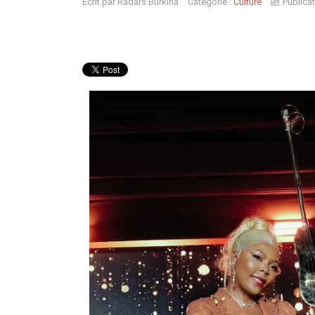
Écrit par
Radars Burkina
Catégorie :
Culture
Publicat