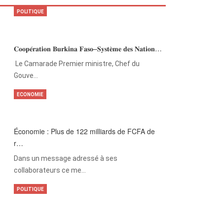
POLITIQUE
𝐂𝐨𝐨𝐩𝐞́𝐫𝐚𝐭𝐢𝐨𝐧 𝐁𝐮𝐫𝐤𝐢𝐧𝐚 𝐅𝐚𝐬𝐨–𝐒𝐲𝐬𝐭𝐞̀𝐦𝐞 𝐝𝐞𝐬 𝐍𝐚𝐭𝐢𝐨𝐧…
‎Le Camarade Premier ministre, Chef du
Gouve…
ECONOMIE
Économie : Plus de 122 milliards de FCFA de
r…
Dans un message adressé à ses
collaborateurs ce me…
POLITIQUE