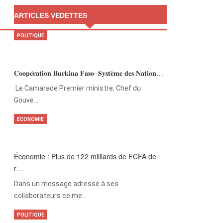
ARTICLES VEDETTES
POLITIQUE
𝐂𝐨𝐨𝐩𝐞́𝐫𝐚𝐭𝐢𝐨𝐧 𝐁𝐮𝐫𝐤𝐢𝐧𝐚 𝐅𝐚𝐬𝐨–𝐒𝐲𝐬𝐭𝐞̀𝐦𝐞 𝐝𝐞𝐬 𝐍𝐚𝐭𝐢𝐨𝐧…
‎Le Camarade Premier ministre, Chef du
Gouve…
ECONOMIE
Économie : Plus de 122 milliards de FCFA de
r…
Dans un message adressé à ses
collaborateurs ce me…
POLITIQUE