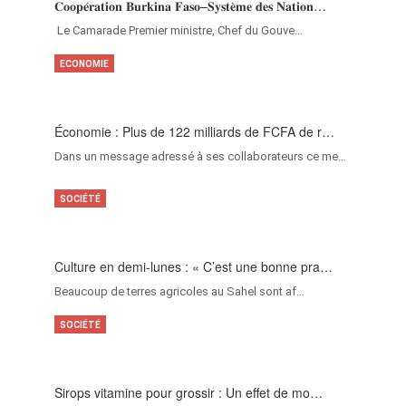
𝐂𝐨𝐨𝐩𝐞́𝐫𝐚𝐭𝐢𝐨𝐧 𝐁𝐮𝐫𝐤𝐢𝐧𝐚 𝐅𝐚𝐬𝐨–𝐒𝐲𝐬𝐭𝐞̀𝐦𝐞 𝐝𝐞𝐬 𝐍𝐚𝐭𝐢𝐨𝐧…
‎Le Camarade Premier ministre, Chef du Gouve…
ECONOMIE
Économie : Plus de 122 milliards de FCFA de r…
Dans un message adressé à ses collaborateurs ce me…
SOCIÉTÉ
Culture en demi-lunes : « C’est une bonne pra…
Beaucoup de terres agricoles au Sahel sont af…
SOCIÉTÉ
Sirops vitamine pour grossir : Un effet de mo…