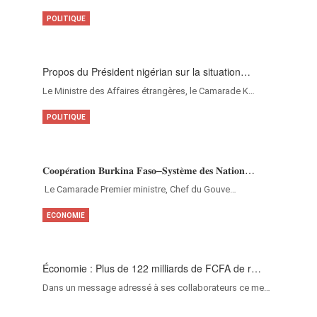
POLITIQUE
Propos du Président nigérian sur la situation…
Le Ministre des Affaires étrangères, le Camarade K…
POLITIQUE
𝐂𝐨𝐨𝐩𝐞́𝐫𝐚𝐭𝐢𝐨𝐧 𝐁𝐮𝐫𝐤𝐢𝐧𝐚 𝐅𝐚𝐬𝐨–𝐒𝐲𝐬𝐭𝐞̀𝐦𝐞 𝐝𝐞𝐬 𝐍𝐚𝐭𝐢𝐨𝐧…
‎Le Camarade Premier ministre, Chef du Gouve…
ECONOMIE
Économie : Plus de 122 milliards de FCFA de r…
Dans un message adressé à ses collaborateurs ce me…