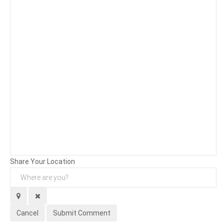
Background
Attachments (
0
/ 3)
Share Your Location
Cancel
Submit Comment