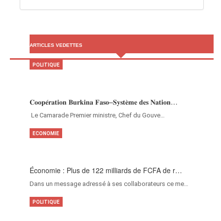
ARTICLES VEDETTES
POLITIQUE
𝐂𝐨𝐨𝐩𝐞́𝐫𝐚𝐭𝐢𝐨𝐧 𝐁𝐮𝐫𝐤𝐢𝐧𝐚 𝐅𝐚𝐬𝐨–𝐒𝐲𝐬𝐭𝐞̀𝐦𝐞 𝐝𝐞𝐬 𝐍𝐚𝐭𝐢𝐨𝐧…
‎Le Camarade Premier ministre, Chef du Gouve…
ECONOMIE
Économie : Plus de 122 milliards de FCFA de r…
Dans un message adressé à ses collaborateurs ce me…
POLITIQUE