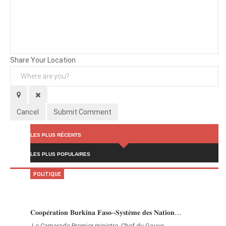
Background
Attachments (
0
/ 3)
Share Your Location
Cancel
Submit Comment
LES PLUS RÉCENTS
LES PLUS POPULAIRES
POLITIQUE
𝐂𝐨𝐨𝐩𝐞́𝐫𝐚𝐭𝐢𝐨𝐧 𝐁𝐮𝐫𝐤𝐢𝐧𝐚 𝐅𝐚𝐬𝐨–𝐒𝐲𝐬𝐭𝐞̀𝐦𝐞 𝐝𝐞𝐬 𝐍𝐚𝐭𝐢𝐨𝐧…
‎Le Camarade Premier ministre, Chef du Gouve…