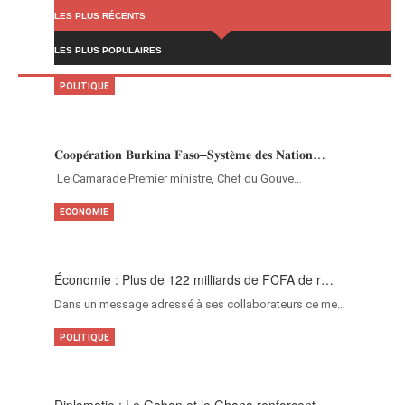
LES PLUS RÉCENTS
LES PLUS POPULAIRES
POLITIQUE
𝐂𝐨𝐨𝐩𝐞́𝐫𝐚𝐭𝐢𝐨𝐧 𝐁𝐮𝐫𝐤𝐢𝐧𝐚 𝐅𝐚𝐬𝐨–𝐒𝐲𝐬𝐭𝐞̀𝐦𝐞 𝐝𝐞𝐬 𝐍𝐚𝐭𝐢𝐨𝐧…
‎Le Camarade Premier ministre, Chef du Gouve…
ECONOMIE
Économie : Plus de 122 milliards de FCFA de r…
Dans un message adressé à ses collaborateurs ce me…
POLITIQUE
Diplomatie : Le Gabon et le Ghana renforcent …