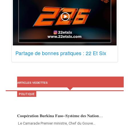
Partage de bonnes pratiques : 22 Et Six
ARTICLES VEDETTES
POLITIQUE
𝐂𝐨𝐨𝐩𝐞́𝐫𝐚𝐭𝐢𝐨𝐧 𝐁𝐮𝐫𝐤𝐢𝐧𝐚 𝐅𝐚𝐬𝐨–𝐒𝐲𝐬𝐭𝐞̀𝐦𝐞 𝐝𝐞𝐬 𝐍𝐚𝐭𝐢𝐨𝐧…
‎Le Camarade Premier ministre, Chef du Gouve…