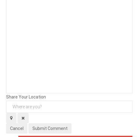
Background
Attachments (
0
/ 3)
Share Your Location
Cancel
Submit Comment