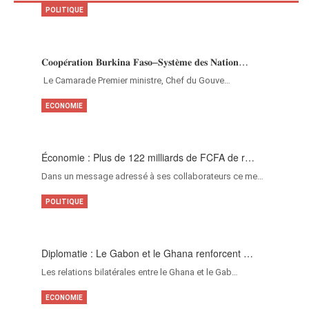
POLITIQUE
𝐂𝐨𝐨𝐩𝐞́𝐫𝐚𝐭𝐢𝐨𝐧 𝐁𝐮𝐫𝐤𝐢𝐧𝐚 𝐅𝐚𝐬𝐨–𝐒𝐲𝐬𝐭𝐞̀𝐦𝐞 𝐝𝐞𝐬 𝐍𝐚𝐭𝐢𝐨𝐧…
‎Le Camarade Premier ministre, Chef du Gouve…
ECONOMIE
Économie : Plus de 122 milliards de FCFA de r…
Dans un message adressé à ses collaborateurs ce me…
POLITIQUE
Diplomatie : Le Gabon et le Ghana renforcent …
Les relations bilatérales entre le Ghana et le Gab…
ECONOMIE