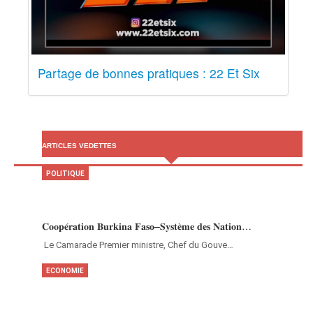
Partage de bonnes pratiques : 22 Et Six
ARTICLES VEDETTES
POLITIQUE
𝐂𝐨𝐨𝐩𝐞́𝐫𝐚𝐭𝐢𝐨𝐧 𝐁𝐮𝐫𝐤𝐢𝐧𝐚 𝐅𝐚𝐬𝐨–𝐒𝐲𝐬𝐭𝐞̀𝐦𝐞 𝐝𝐞𝐬 𝐍𝐚𝐭𝐢𝐨𝐧…
‎Le Camarade Premier ministre, Chef du Gouve…
ECONOMIE