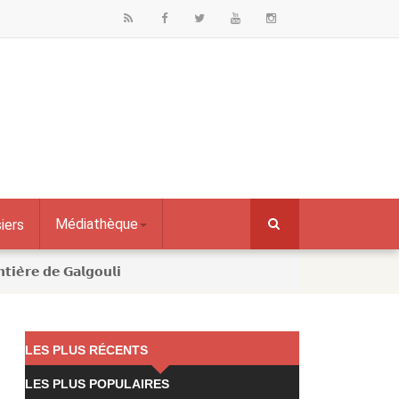
Médiathèque
iers
𝘁𝗶𝗲̀𝗿𝗲 𝗱𝗲 𝗚𝗮𝗹𝗴𝗼𝘂𝗹𝗶
LES PLUS RÉCENTS
LES PLUS POPULAIRES