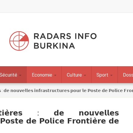
Sécurité
Economie
Culture
Sport
Doss
𝘀 : 𝗱𝗲 𝗻𝗼𝘂𝘃𝗲𝗹𝗹𝗲𝘀 𝗶𝗻𝗳𝗿𝗮𝘀𝘁𝗿𝘂𝗰𝘁𝘂𝗿𝗲𝘀 𝗽𝗼𝘂𝗿 𝗹𝗲 𝗣𝗼𝘀𝘁𝗲 𝗱𝗲 𝗣𝗼𝗹𝗶𝗰𝗲 𝗙𝗿𝗼
𝘁𝗶𝗲̀𝗿𝗲𝘀 : 𝗱𝗲 𝗻𝗼𝘂𝘃𝗲𝗹𝗹𝗲𝘀
 𝗣𝗼𝘀𝘁𝗲 𝗱𝗲 𝗣𝗼𝗹𝗶𝗰𝗲 𝗙𝗿𝗼𝗻𝘁𝗶𝗲̀𝗿𝗲 𝗱𝗲