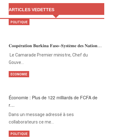
ARTICLES VEDETTES
POLITIQUE
𝐂𝐨𝐨𝐩𝐞́𝐫𝐚𝐭𝐢𝐨𝐧 𝐁𝐮𝐫𝐤𝐢𝐧𝐚 𝐅𝐚𝐬𝐨–𝐒𝐲𝐬𝐭𝐞̀𝐦𝐞 𝐝𝐞𝐬 𝐍𝐚𝐭𝐢𝐨𝐧…
‎Le Camarade Premier ministre, Chef du
Gouve…
ECONOMIE
Économie : Plus de 122 milliards de FCFA de
r…
Dans un message adressé à ses
collaborateurs ce me…
POLITIQUE