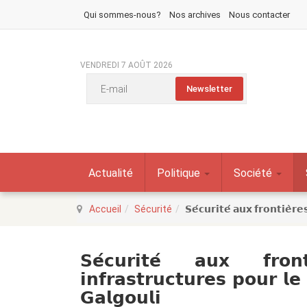
Qui sommes-nous?
Nos archives
Nous contacter
VENDREDI 7 AOÛT 2026
Actualité
Politique
Société
Accueil
Sécurité
𝗦𝗲́𝗰𝘂𝗿𝗶𝘁𝗲́ 𝗮𝘂𝘅 𝗳𝗿𝗼𝗻𝘁𝗶𝗲̀𝗿
𝗦𝗲́𝗰𝘂𝗿𝗶𝘁𝗲́ 𝗮𝘂𝘅 𝗳𝗿𝗼
𝗶𝗻𝗳𝗿𝗮𝘀𝘁𝗿𝘂𝗰𝘁𝘂𝗿𝗲𝘀 𝗽𝗼𝘂𝗿 𝗹𝗲
𝗚𝗮𝗹𝗴𝗼𝘂𝗹𝗶