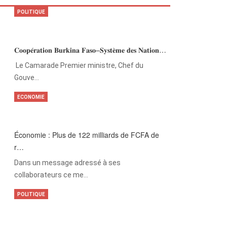
POLITIQUE
𝐂𝐨𝐨𝐩𝐞́𝐫𝐚𝐭𝐢𝐨𝐧 𝐁𝐮𝐫𝐤𝐢𝐧𝐚 𝐅𝐚𝐬𝐨–𝐒𝐲𝐬𝐭𝐞̀𝐦𝐞 𝐝𝐞𝐬 𝐍𝐚𝐭𝐢𝐨𝐧…
‎Le Camarade Premier ministre, Chef du
Gouve…
ECONOMIE
Économie : Plus de 122 milliards de FCFA de
r…
Dans un message adressé à ses
collaborateurs ce me…
POLITIQUE