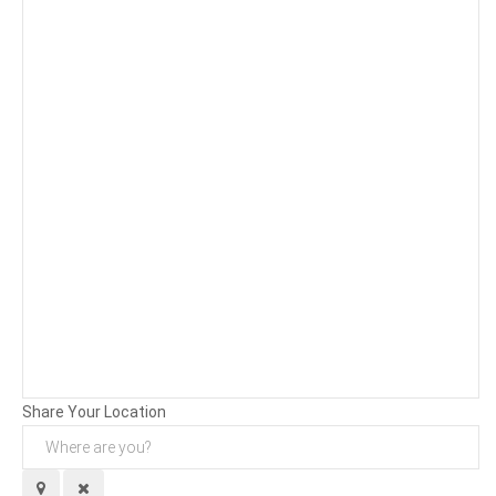
Background
Attachments (
0
/ 3)
Share Your Location