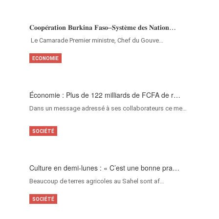
𝐂𝐨𝐨𝐩𝐞́𝐫𝐚𝐭𝐢𝐨𝐧 𝐁𝐮𝐫𝐤𝐢𝐧𝐚 𝐅𝐚𝐬𝐨–𝐒𝐲𝐬𝐭𝐞̀𝐦𝐞 𝐝𝐞𝐬 𝐍𝐚𝐭𝐢𝐨𝐧…
‎Le Camarade Premier ministre, Chef du Gouve…
ECONOMIE
Économie : Plus de 122 milliards de FCFA de r…
Dans un message adressé à ses collaborateurs ce me…
SOCIÉTÉ
Culture en demi-lunes : « C’est une bonne pra…
Beaucoup de terres agricoles au Sahel sont af…
SOCIÉTÉ