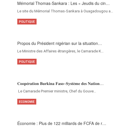
Mémorial Thomas-Sankara : Les « Jeudis du cin…
Le site du Mémorial Thomas-Sankara à Ouagadougou a…
POLITIQUE
Propos du Président nigérian sur la situation…
Le Ministre des Affaires étrangères, le Camarade K…
POLITIQUE
𝐂𝐨𝐨𝐩𝐞́𝐫𝐚𝐭𝐢𝐨𝐧 𝐁𝐮𝐫𝐤𝐢𝐧𝐚 𝐅𝐚𝐬𝐨–𝐒𝐲𝐬𝐭𝐞̀𝐦𝐞 𝐝𝐞𝐬 𝐍𝐚𝐭𝐢𝐨𝐧…
‎Le Camarade Premier ministre, Chef du Gouve…
ECONOMIE
Économie : Plus de 122 milliards de FCFA de r…