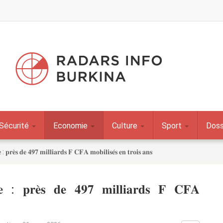
Sécurité
Economie
Culture
Sport
Doss
 : 𝐩𝐫𝐞̀𝐬 𝐝𝐞 𝟒𝟗𝟕 𝐦𝐢𝐥𝐥𝐢𝐚𝐫𝐝𝐬 𝐅 𝐂𝐅𝐀 𝐦𝐨𝐛𝐢𝐥𝐢𝐬𝐞́𝐬 𝐞𝐧 𝐭𝐫𝐨𝐢𝐬 𝐚𝐧𝐬
𝐪𝐮𝐞 : 𝐩𝐫𝐞̀𝐬 𝐝𝐞 𝟒𝟗𝟕 𝐦𝐢𝐥𝐥𝐢𝐚𝐫𝐝𝐬 𝐅 𝐂𝐅𝐀