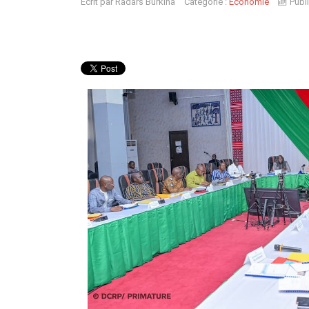
Écrit par
Radars Burkina
Catégorie :
Economie
Publ