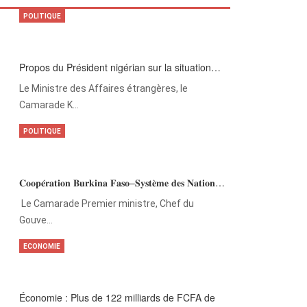
POLITIQUE
Propos du Président nigérian sur la situation…
Le Ministre des Affaires étrangères, le
Camarade K…
POLITIQUE
𝐂𝐨𝐨𝐩𝐞́𝐫𝐚𝐭𝐢𝐨𝐧 𝐁𝐮𝐫𝐤𝐢𝐧𝐚 𝐅𝐚𝐬𝐨–𝐒𝐲𝐬𝐭𝐞̀𝐦𝐞 𝐝𝐞𝐬 𝐍𝐚𝐭𝐢𝐨𝐧…
‎Le Camarade Premier ministre, Chef du
Gouve…
ECONOMIE
Économie : Plus de 122 milliards de FCFA de