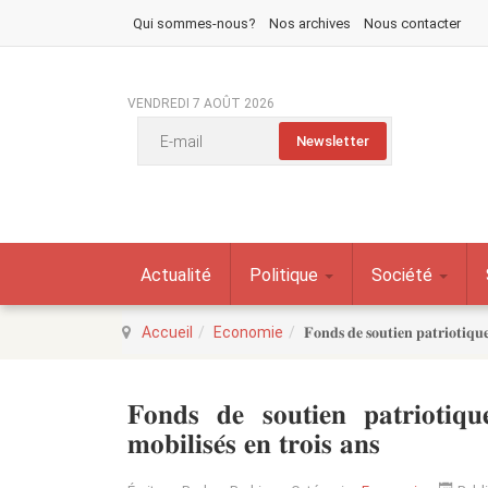
Qui sommes-nous?
Nos archives
Nous contacter
VENDREDI 7 AOÛT 2026
Actualité
Politique
Société
Accueil
Economie
𝐅𝐨𝐧𝐝𝐬 𝐝𝐞 𝐬𝐨𝐮𝐭𝐢𝐞𝐧 𝐩𝐚𝐭𝐫𝐢𝐨𝐭𝐢𝐪𝐮𝐞
𝐅𝐨𝐧𝐝𝐬 𝐝𝐞 𝐬𝐨𝐮𝐭𝐢𝐞𝐧 𝐩𝐚𝐭𝐫𝐢𝐨𝐭𝐢
𝐦𝐨𝐛𝐢𝐥𝐢𝐬𝐞́𝐬 𝐞𝐧 𝐭𝐫𝐨𝐢𝐬 𝐚𝐧𝐬