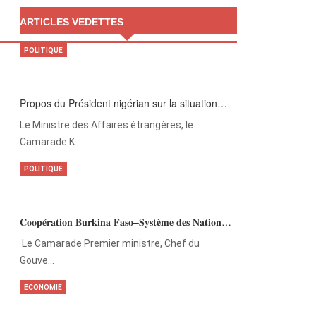
ARTICLES VEDETTES
POLITIQUE
Propos du Président nigérian sur la situation…
Le Ministre des Affaires étrangères, le
Camarade K…
POLITIQUE
𝐂𝐨𝐨𝐩𝐞́𝐫𝐚𝐭𝐢𝐨𝐧 𝐁𝐮𝐫𝐤𝐢𝐧𝐚 𝐅𝐚𝐬𝐨–𝐒𝐲𝐬𝐭𝐞̀𝐦𝐞 𝐝𝐞𝐬 𝐍𝐚𝐭𝐢𝐨𝐧…
‎Le Camarade Premier ministre, Chef du
Gouve…
ECONOMIE