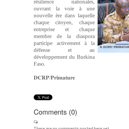
résilience nationales,
ouvrant la voie à une
nouvelle ère dans laquelle
chaque citoyen, chaque
entreprise et chaque
membre de la diaspora
participe activement à la
défense et au
développement du Burkina
Faso.
‎𝐃𝐂𝐑𝐏/𝐏𝐫𝐢𝐦𝐚𝐭𝐮𝐫𝐞
Comments (
0
)
There are no comments posted here yet