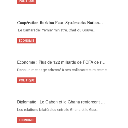
POLITIQUE
𝐂𝐨𝐨𝐩𝐞́𝐫𝐚𝐭𝐢𝐨𝐧 𝐁𝐮𝐫𝐤𝐢𝐧𝐚 𝐅𝐚𝐬𝐨–𝐒𝐲𝐬𝐭𝐞̀𝐦𝐞 𝐝𝐞𝐬 𝐍𝐚𝐭𝐢𝐨𝐧…
‎Le Camarade Premier ministre, Chef du Gouve…
ECONOMIE
Économie : Plus de 122 milliards de FCFA de r…
Dans un message adressé à ses collaborateurs ce me…
POLITIQUE
Diplomatie : Le Gabon et le Ghana renforcent …
Les relations bilatérales entre le Ghana et le Gab…
ECONOMIE