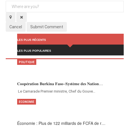
Cancel
Submit Comment
LES PLUS RÉCENTS
LES PLUS POPULAIRES
POLITIQUE
𝐂𝐨𝐨𝐩𝐞́𝐫𝐚𝐭𝐢𝐨𝐧 𝐁𝐮𝐫𝐤𝐢𝐧𝐚 𝐅𝐚𝐬𝐨–𝐒𝐲𝐬𝐭𝐞̀𝐦𝐞 𝐝𝐞𝐬 𝐍𝐚𝐭𝐢𝐨𝐧…
‎Le Camarade Premier ministre, Chef du Gouve…
ECONOMIE
Économie : Plus de 122 milliards de FCFA de r…