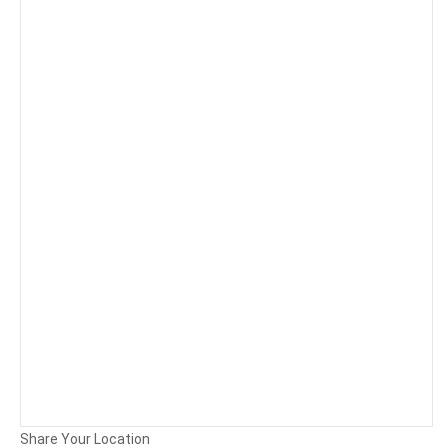
Background
Attachments (
0
/ 3)
Share Your Location