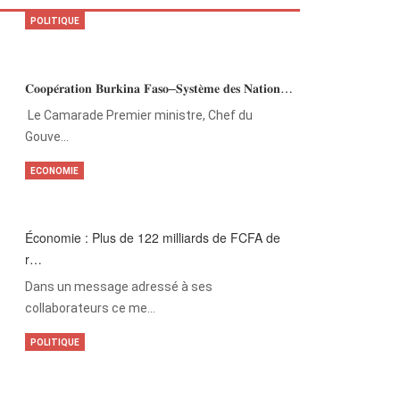
POLITIQUE
𝐂𝐨𝐨𝐩𝐞́𝐫𝐚𝐭𝐢𝐨𝐧 𝐁𝐮𝐫𝐤𝐢𝐧𝐚 𝐅𝐚𝐬𝐨–𝐒𝐲𝐬𝐭𝐞̀𝐦𝐞 𝐝𝐞𝐬 𝐍𝐚𝐭𝐢𝐨𝐧…
‎Le Camarade Premier ministre, Chef du
Gouve…
ECONOMIE
Économie : Plus de 122 milliards de FCFA de
r…
Dans un message adressé à ses
collaborateurs ce me…
POLITIQUE