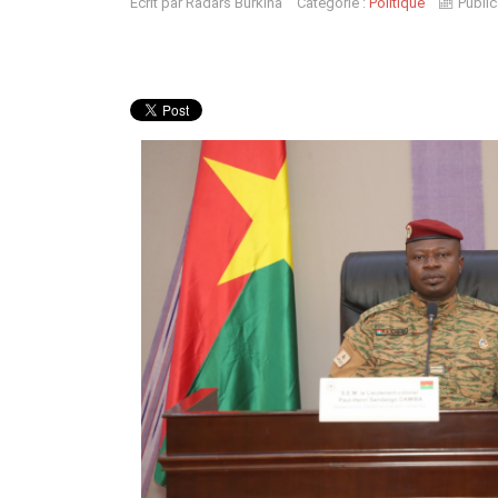
Écrit par
Radars Burkina
Catégorie :
Politique
Public