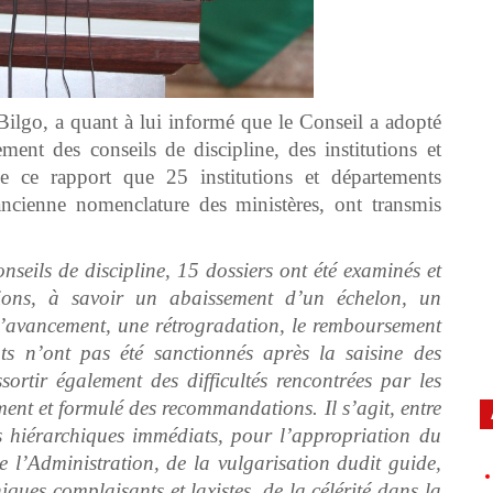
ilgo, a quant à lui informé que le Conseil a adopté
ent des conseils de discipline, des institutions et
 de ce rapport que 25 institutions et départements
’ancienne nomenclature des ministères, ont transmis
nseils de discipline, 15 dossiers ont été examinés et
ions, à savoir un abaissement d’un échelon, un
d’avancement, une rétrogradation, le remboursement
ts n’ont pas été sanctionnés après la saisine des
ssortir également des difficultés rencontrées par les
ment et formulé des recommandations. Il s’agit, entre
rs hiérarchiques immédiats, pour l’appropriation du
e l’Administration, de la vulgarisation dudit guide,
iques complaisants et laxistes, de la célérité dans la