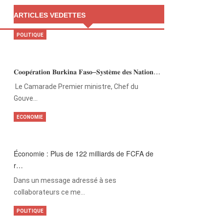
ARTICLES VEDETTES
POLITIQUE
𝐂𝐨𝐨𝐩𝐞́𝐫𝐚𝐭𝐢𝐨𝐧 𝐁𝐮𝐫𝐤𝐢𝐧𝐚 𝐅𝐚𝐬𝐨–𝐒𝐲𝐬𝐭𝐞̀𝐦𝐞 𝐝𝐞𝐬 𝐍𝐚𝐭𝐢𝐨𝐧…
‎Le Camarade Premier ministre, Chef du
Gouve…
ECONOMIE
Économie : Plus de 122 milliards de FCFA de
r…
Dans un message adressé à ses
collaborateurs ce me…
POLITIQUE