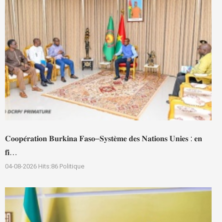
𝐂𝐨𝐨𝐩𝐞́𝐫𝐚𝐭𝐢𝐨𝐧 𝐁𝐮𝐫𝐤𝐢𝐧𝐚 𝐅𝐚𝐬𝐨–𝐒𝐲𝐬𝐭𝐞̀𝐦𝐞 𝐝𝐞𝐬 𝐍𝐚𝐭𝐢𝐨𝐧𝐬 𝐔𝐧𝐢𝐞𝐬 : 𝐞𝐧
𝐟𝐢…
04-08-2026
Hits:
86
Politique