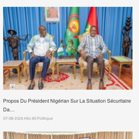
Propos Du Président Nigérian Sur La Situation Sécuritaire
Da…
07-08-2026
Hits:
85
Politique