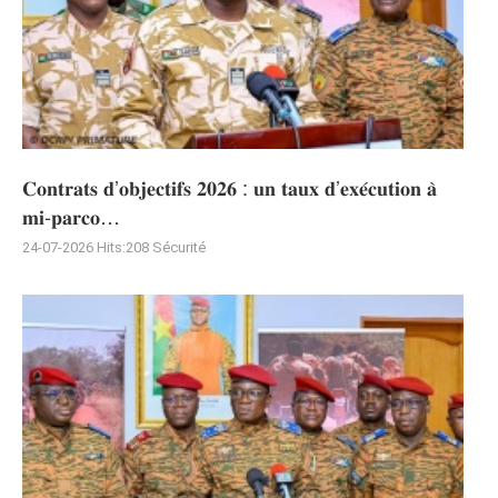
𝐂𝐨𝐧𝐭𝐫𝐚𝐭𝐬 𝐝’𝐨𝐛𝐣𝐞𝐜𝐭𝐢𝐟𝐬 𝟐𝟎𝟐𝟔 : 𝐮𝐧 𝐭𝐚𝐮𝐱 𝐝’𝐞𝐱𝐞́𝐜𝐮𝐭𝐢𝐨𝐧 𝐚̀
𝐦𝐢-𝐩𝐚𝐫𝐜𝐨…
24-07-2026
Hits:
208
Sécurité