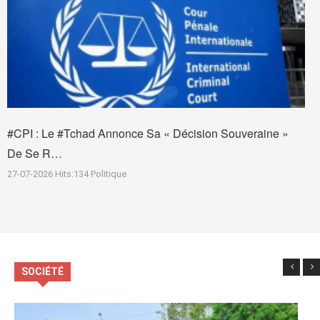
#CPI : Le #Tchad Annonce Sa « Décision Souveraine »
De Se R…
27-07-2026
Hits:
134
Politique
SOCIÉTÉ