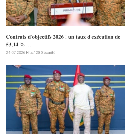
𝐂𝐨𝐧𝐭𝐫𝐚𝐭𝐬 𝐝’𝐨𝐛𝐣𝐞𝐜𝐭𝐢𝐟𝐬 𝟐𝟎𝟐𝟔 : 𝐮𝐧 𝐭𝐚𝐮𝐱 𝐝’𝐞𝐱𝐞́𝐜𝐮𝐭𝐢𝐨𝐧 𝐝𝐞
𝟓𝟑,𝟏𝟒 % …
24-07-2026
Hits:
128
Sécurité