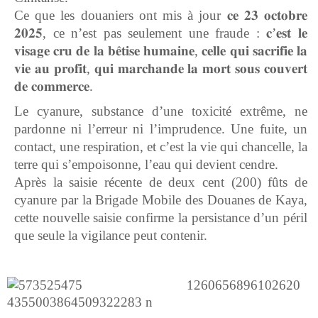
Ce que les douaniers ont mis à jour 𝐜𝐞 𝟐𝟑 𝐨𝐜𝐭𝐨𝐛𝐫𝐞
𝟐𝟎𝟐𝟓, ce n’est pas seulement une fraude : 𝐜’𝐞𝐬𝐭 𝐥𝐞
𝐯𝐢𝐬𝐚𝐠𝐞 𝐜𝐫𝐮 𝐝𝐞 𝐥𝐚 𝐛𝐞̂𝐭𝐢𝐬𝐞 𝐡𝐮𝐦𝐚𝐢𝐧𝐞, 𝐜𝐞𝐥𝐥𝐞 𝐪𝐮𝐢 𝐬𝐚𝐜𝐫𝐢𝐟𝐢𝐞 𝐥𝐚
𝐯𝐢𝐞 𝐚𝐮 𝐩𝐫𝐨𝐟𝐢𝐭, 𝐪𝐮𝐢 𝐦𝐚𝐫𝐜𝐡𝐚𝐧𝐝𝐞 𝐥𝐚 𝐦𝐨𝐫𝐭 𝐬𝐨𝐮𝐬 𝐜𝐨𝐮𝐯𝐞𝐫𝐭
𝐝𝐞 𝐜𝐨𝐦𝐦𝐞𝐫𝐜𝐞.
Le cyanure, substance d’une toxicité extrême, ne
pardonne ni l’erreur ni l’imprudence. Une fuite, un
contact, une respiration, et c’est la vie qui chancelle, la
terre qui s’empoisonne, l’eau qui devient cendre.
Après la saisie récente de deux cent (200) fûts de
cyanure par la Brigade Mobile des Douanes de Kaya,
cette nouvelle saisie confirme la persistance d’un péril
que seule la vigilance peut contenir.