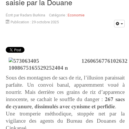
saisie par la Douane
Écrit par
Radars Burkina
Catégorie :
Economie
Publication : 29 octobre 2025
Sous des montagnes de sacs de riz, l’illusion paraissait
parfaite. Un convoi banal, apparemment voué à
nourrir. Mais derrière ces grains de riz d’apparence
innocente, se cachait le souffle du danger : 𝟐𝟔𝟕 𝐬𝐚𝐜𝐬
𝐝𝐞 𝐜𝐲𝐚𝐧𝐮𝐫𝐞, 𝐝𝐢𝐬𝐬𝐢𝐦𝐮𝐥𝐞́𝐬 𝐚𝐯𝐞𝐜 𝐜𝐲𝐧𝐢𝐬𝐦𝐞 𝐞𝐭 𝐩𝐞𝐫𝐟𝐢𝐝𝐢𝐞.
Une tromperie méthodique, stoppée net par la
vigilance des agents du Bureau des Douanes de
Cinkansé.