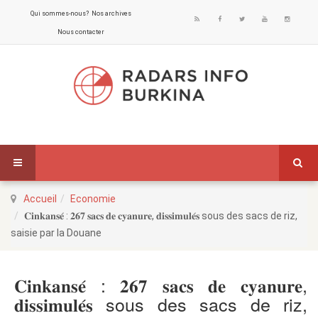
Qui sommes-nous?
Nos archives
Nous contacter
Accueil
Economie
𝐂𝐢𝐧𝐤𝐚𝐧𝐬𝐞́ : 𝟐𝟔𝟕 𝐬𝐚𝐜𝐬 𝐝𝐞 𝐜𝐲𝐚𝐧𝐮𝐫𝐞, 𝐝𝐢𝐬𝐬𝐢𝐦𝐮𝐥𝐞́𝐬 sous des sacs de riz,
saisie par la Douane
𝐂𝐢𝐧𝐤𝐚𝐧𝐬𝐞́ : 𝟐𝟔𝟕 𝐬𝐚𝐜𝐬 𝐝𝐞 𝐜𝐲𝐚𝐧𝐮𝐫𝐞,
𝐝𝐢𝐬𝐬𝐢𝐦𝐮𝐥𝐞́𝐬 sous des sacs de riz,