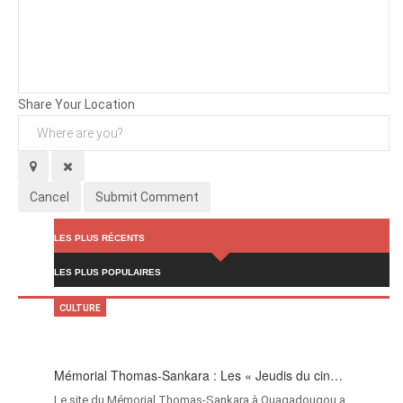
Background
Attachments (
0
/ 3)
Share Your Location
Cancel
Submit Comment
LES PLUS RÉCENTS
LES PLUS POPULAIRES
CULTURE
Mémorial Thomas-Sankara : Les « Jeudis du cin…
Le site du Mémorial Thomas-Sankara à Ouagadougou a…