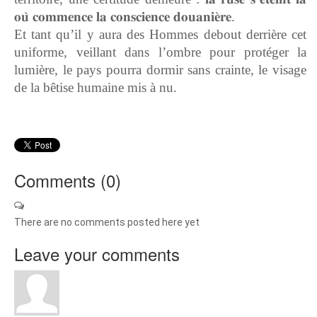
𝐨𝐮̀ 𝐜𝐨𝐦𝐦𝐞𝐧𝐜𝐞 𝐥𝐚 𝐜𝐨𝐧𝐬𝐜𝐢𝐞𝐧𝐜𝐞 𝐝𝐨𝐮𝐚𝐧𝐢𝐞̀𝐫𝐞.
Et tant qu’il y aura des Hommes debout derrière cet
uniforme, veillant dans l’ombre pour protéger la
lumière, le pays pourra dormir sans crainte, le visage
de la bêtise humaine mis à nu.
Comments (
0
)
There are no comments posted here yet
Leave your comments