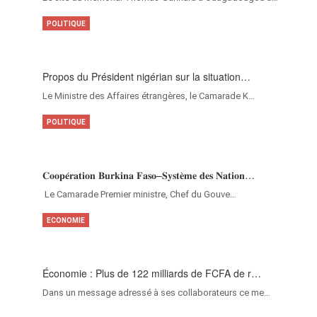
POLITIQUE
Propos du Président nigérian sur la situation…
Le Ministre des Affaires étrangères, le Camarade K…
POLITIQUE
𝐂𝐨𝐨𝐩𝐞́𝐫𝐚𝐭𝐢𝐨𝐧 𝐁𝐮𝐫𝐤𝐢𝐧𝐚 𝐅𝐚𝐬𝐨–𝐒𝐲𝐬𝐭𝐞̀𝐦𝐞 𝐝𝐞𝐬 𝐍𝐚𝐭𝐢𝐨𝐧…
‎Le Camarade Premier ministre, Chef du Gouve…
ECONOMIE
Économie : Plus de 122 milliards de FCFA de r…
Dans un message adressé à ses collaborateurs ce me…