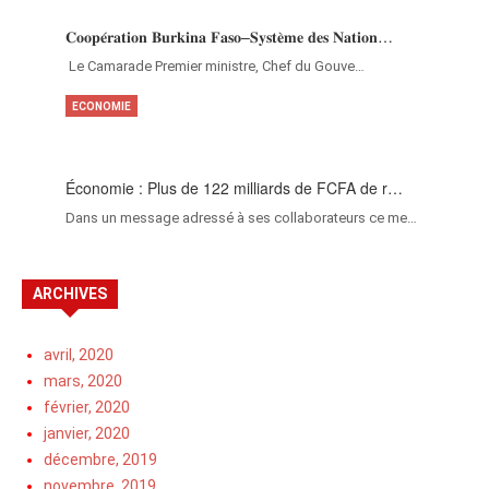
𝐂𝐨𝐨𝐩𝐞́𝐫𝐚𝐭𝐢𝐨𝐧 𝐁𝐮𝐫𝐤𝐢𝐧𝐚 𝐅𝐚𝐬𝐨–𝐒𝐲𝐬𝐭𝐞̀𝐦𝐞 𝐝𝐞𝐬 𝐍𝐚𝐭𝐢𝐨𝐧…
‎Le Camarade Premier ministre, Chef du Gouve…
ECONOMIE
Économie : Plus de 122 milliards de FCFA de r…
Dans un message adressé à ses collaborateurs ce me…
ARCHIVES
avril, 2020
mars, 2020
février, 2020
janvier, 2020
décembre, 2019
novembre, 2019