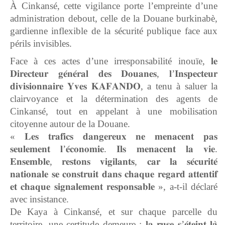
À Cinkansé, cette vigilance porte l’empreinte d’une
administration debout, celle de la Douane burkinabè,
gardienne inflexible de la sécurité publique face aux
périls invisibles.
Face à ces actes d’une irresponsabilité inouïe, 𝐥𝐞
𝐃𝐢𝐫𝐞𝐜𝐭𝐞𝐮𝐫 𝐠𝐞́𝐧𝐞́𝐫𝐚𝐥 𝐝𝐞𝐬 𝐃𝐨𝐮𝐚𝐧𝐞𝐬, 𝐥’𝐈𝐧𝐬𝐩𝐞𝐜𝐭𝐞𝐮𝐫
𝐝𝐢𝐯𝐢𝐬𝐢𝐨𝐧𝐧𝐚𝐢𝐫𝐞 𝐘𝐯𝐞𝐬 𝐊𝐀𝐅𝐀𝐍𝐃𝐎, a tenu à saluer la
clairvoyance et la détermination des agents de
Cinkansé, tout en appelant à une mobilisation
citoyenne autour de la Douane.
« 𝐋𝐞𝐬 𝐭𝐫𝐚𝐟𝐢𝐜𝐬 𝐝𝐚𝐧𝐠𝐞𝐫𝐞𝐮𝐱 𝐧𝐞 𝐦𝐞𝐧𝐚𝐜𝐞𝐧𝐭 𝐩𝐚𝐬
𝐬𝐞𝐮𝐥𝐞𝐦𝐞𝐧𝐭 𝐥’𝐞́𝐜𝐨𝐧𝐨𝐦𝐢𝐞. 𝐈𝐥𝐬 𝐦𝐞𝐧𝐚𝐜𝐞𝐧𝐭 𝐥𝐚 𝐯𝐢𝐞.
𝐄𝐧𝐬𝐞𝐦𝐛𝐥𝐞, 𝐫𝐞𝐬𝐭𝐨𝐧𝐬 𝐯𝐢𝐠𝐢𝐥𝐚𝐧𝐭𝐬, 𝐜𝐚𝐫 𝐥𝐚 𝐬𝐞́𝐜𝐮𝐫𝐢𝐭𝐞́
𝐧𝐚𝐭𝐢𝐨𝐧𝐚𝐥𝐞 𝐬𝐞 𝐜𝐨𝐧𝐬𝐭𝐫𝐮𝐢𝐭 𝐝𝐚𝐧𝐬 𝐜𝐡𝐚𝐪𝐮𝐞 𝐫𝐞𝐠𝐚𝐫𝐝 𝐚𝐭𝐭𝐞𝐧𝐭𝐢𝐟
𝐞𝐭 𝐜𝐡𝐚𝐪𝐮𝐞 𝐬𝐢𝐠𝐧𝐚𝐥𝐞𝐦𝐞𝐧𝐭 𝐫𝐞𝐬𝐩𝐨𝐧𝐬𝐚𝐛𝐥𝐞 », a-t-il déclaré
avec insistance.
De Kaya à Cinkansé, et sur chaque parcelle du
territoire, une certitude demeure : 𝐥𝐚 𝐫𝐮𝐬𝐞 𝐬’𝐞́𝐭𝐞𝐢𝐧𝐭 𝐥𝐚̀