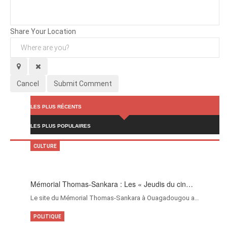
Background
Attachments (
0
/ 3)
Share Your Location
Cancel
Submit Comment
LES PLUS RÉCENTS
LES PLUS POPULAIRES
CULTURE
Mémorial Thomas-Sankara : Les « Jeudis du cin…
Le site du Mémorial Thomas-Sankara à Ouagadougou a…
POLITIQUE