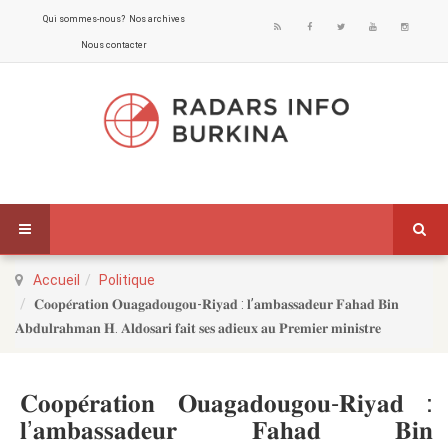
Qui sommes-nous?
Nos archives
Nous contacter
Accueil
Politique
𝐂𝐨𝐨𝐩𝐞́𝐫𝐚𝐭𝐢𝐨𝐧 𝐎𝐮𝐚𝐠𝐚𝐝𝐨𝐮𝐠𝐨𝐮-𝐑𝐢𝐲𝐚𝐝 : 𝐥’𝐚𝐦𝐛𝐚𝐬𝐬𝐚𝐝𝐞𝐮𝐫 𝐅𝐚𝐡𝐚𝐝 𝐁𝐢𝐧
𝐀𝐛𝐝𝐮𝐥𝐫𝐚𝐡𝐦𝐚𝐧 𝐇. 𝐀𝐥𝐝𝐨𝐬𝐚𝐫𝐢 𝐟𝐚𝐢𝐭 𝐬𝐞𝐬 𝐚𝐝𝐢𝐞𝐮𝐱 𝐚𝐮 𝐏𝐫𝐞𝐦𝐢𝐞𝐫 𝐦𝐢𝐧𝐢𝐬𝐭𝐫𝐞 ‎
𝐂𝐨𝐨𝐩𝐞́𝐫𝐚𝐭𝐢𝐨𝐧 𝐎𝐮𝐚𝐠𝐚𝐝𝐨𝐮𝐠𝐨𝐮-𝐑𝐢𝐲𝐚𝐝 :
𝐥’𝐚𝐦𝐛𝐚𝐬𝐬𝐚𝐝𝐞𝐮𝐫 𝐅𝐚𝐡𝐚𝐝 𝐁𝐢𝐧