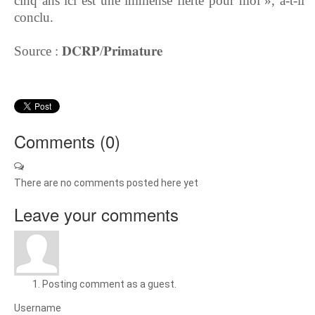
cinq ans ici est une immense fierté pour moi », a-t-il
conclu.
Source : ‎𝐃𝐂𝐑𝐏/𝐏𝐫𝐢𝐦𝐚𝐭𝐮𝐫𝐞
Comments (
0
)
There are no comments posted here yet
Leave your comments
Posting comment as a guest.
Username