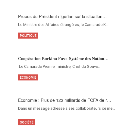
Propos du Président nigérian sur la situation…
Le Ministre des Affaires étrangères, le Camarade K…
POLITIQUE
𝐂𝐨𝐨𝐩𝐞́𝐫𝐚𝐭𝐢𝐨𝐧 𝐁𝐮𝐫𝐤𝐢𝐧𝐚 𝐅𝐚𝐬𝐨–𝐒𝐲𝐬𝐭𝐞̀𝐦𝐞 𝐝𝐞𝐬 𝐍𝐚𝐭𝐢𝐨𝐧…
‎Le Camarade Premier ministre, Chef du Gouve…
ECONOMIE
Économie : Plus de 122 milliards de FCFA de r…
Dans un message adressé à ses collaborateurs ce me…
SOCIÉTÉ