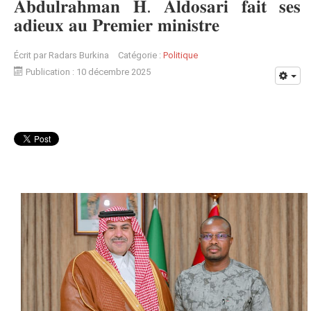
𝐀𝐛𝐝𝐮𝐥𝐫𝐚𝐡𝐦𝐚𝐧 𝐇. 𝐀𝐥𝐝𝐨𝐬𝐚𝐫𝐢 𝐟𝐚𝐢𝐭 𝐬𝐞𝐬
𝐚𝐝𝐢𝐞𝐮𝐱 𝐚𝐮 𝐏𝐫𝐞𝐦𝐢𝐞𝐫 𝐦𝐢𝐧𝐢𝐬𝐭𝐫𝐞 ‎
Écrit par
Radars Burkina
Catégorie :
Politique
Publication : 10 décembre 2025