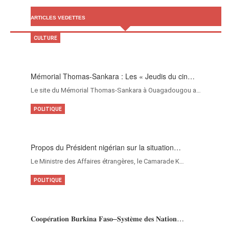
ARTICLES VEDETTES
CULTURE
Mémorial Thomas-Sankara : Les « Jeudis du cin…
Le site du Mémorial Thomas-Sankara à Ouagadougou a…
POLITIQUE
Propos du Président nigérian sur la situation…
Le Ministre des Affaires étrangères, le Camarade K…
POLITIQUE
𝐂𝐨𝐨𝐩𝐞́𝐫𝐚𝐭𝐢𝐨𝐧 𝐁𝐮𝐫𝐤𝐢𝐧𝐚 𝐅𝐚𝐬𝐨–𝐒𝐲𝐬𝐭𝐞̀𝐦𝐞 𝐝𝐞𝐬 𝐍𝐚𝐭𝐢𝐨𝐧…