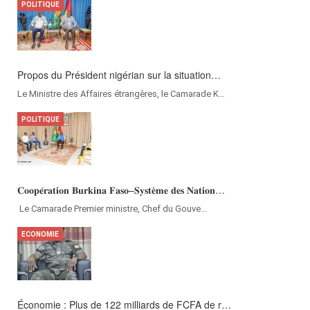
POLITIQUE
Propos du Président nigérian sur la situation…
Le Ministre des Affaires étrangères, le Camarade K…
POLITIQUE
𝐂𝐨𝐨𝐩𝐞́𝐫𝐚𝐭𝐢𝐨𝐧 𝐁𝐮𝐫𝐤𝐢𝐧𝐚 𝐅𝐚𝐬𝐨–𝐒𝐲𝐬𝐭𝐞̀𝐦𝐞 𝐝𝐞𝐬 𝐍𝐚𝐭𝐢𝐨𝐧…
‎Le Camarade Premier ministre, Chef du Gouve…
ECONOMIE
Économie : Plus de 122 milliards de FCFA de r…