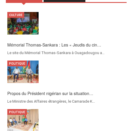
CULTURE
SOCIÉTÉ
Culture en demi-lunes : « C’est une bonne pra…
Mémorial Thomas-Sankara : Les « Jeudis du cin…
Beaucoup de terres agricoles au Sahel sont af…
Le site du Mémorial Thomas-Sankara à Ouagadougou a…
SOCIÉTÉ
POLITIQUE
Sirops vitamine pour grossir : Un effet de mo…
Propos du Président nigérian sur la situation…
Les sirops vitamine sont de plus en plus util…
Le Ministre des Affaires étrangères, le Camarade K…
SOCIÉTÉ
POLITIQUE