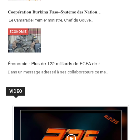
Marché des 300 ambulances : « Le ministère de…
𝐂𝐨𝐨𝐩𝐞́𝐫𝐚𝐭𝐢𝐨𝐧 𝐁𝐮𝐫𝐤𝐢𝐧𝐚 𝐅𝐚𝐬𝐨–𝐒𝐲𝐬𝐭𝐞̀𝐦𝐞 𝐝𝐞𝐬 𝐍𝐚𝐭𝐢𝐨𝐧…
Le 23 juin 2020, le gouvernement burkinabè a …
‎Le Camarade Premier ministre, Chef du Gouve…
POLITIQUE
ECONOMIE
Conseil des ministres du 1er juin : Le gouver…
Économie : Plus de 122 milliards de FCFA de r…
Le traditionnel Conseil des ministres s’est t…
Dans un message adressé à ses collaborateurs ce me…
VIDÉO