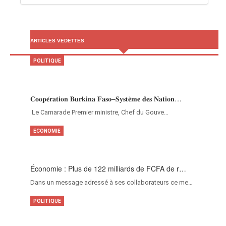
ARTICLES VEDETTES
POLITIQUE
𝐂𝐨𝐨𝐩𝐞́𝐫𝐚𝐭𝐢𝐨𝐧 𝐁𝐮𝐫𝐤𝐢𝐧𝐚 𝐅𝐚𝐬𝐨–𝐒𝐲𝐬𝐭𝐞̀𝐦𝐞 𝐝𝐞𝐬 𝐍𝐚𝐭𝐢𝐨𝐧…
‎Le Camarade Premier ministre, Chef du Gouve…
ECONOMIE
Économie : Plus de 122 milliards de FCFA de r…
Dans un message adressé à ses collaborateurs ce me…
POLITIQUE