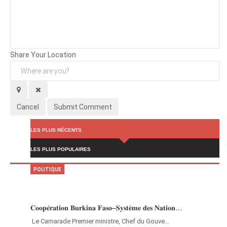
Background
Attachments (
0
/ 3)
Share Your Location
Cancel
Submit Comment
LES PLUS RÉCENTS
LES PLUS POPULAIRES
POLITIQUE
𝐂𝐨𝐨𝐩𝐞́𝐫𝐚𝐭𝐢𝐨𝐧 𝐁𝐮𝐫𝐤𝐢𝐧𝐚 𝐅𝐚𝐬𝐨–𝐒𝐲𝐬𝐭𝐞̀𝐦𝐞 𝐝𝐞𝐬 𝐍𝐚𝐭𝐢𝐨𝐧…
‎Le Camarade Premier ministre, Chef du Gouve…