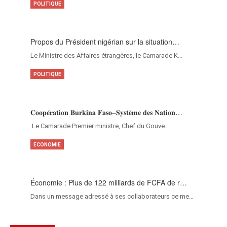
POLITIQUE
Propos du Président nigérian sur la situation…
Le Ministre des Affaires étrangères, le Camarade K…
POLITIQUE
𝐂𝐨𝐨𝐩𝐞́𝐫𝐚𝐭𝐢𝐨𝐧 𝐁𝐮𝐫𝐤𝐢𝐧𝐚 𝐅𝐚𝐬𝐨–𝐒𝐲𝐬𝐭𝐞̀𝐦𝐞 𝐝𝐞𝐬 𝐍𝐚𝐭𝐢𝐨𝐧…
‎Le Camarade Premier ministre, Chef du Gouve…
ECONOMIE
Économie : Plus de 122 milliards de FCFA de r…
Dans un message adressé à ses collaborateurs ce me…