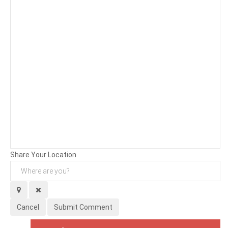
Background
Attachments (
0
/ 3)
Share Your Location
Cancel
Submit Comment