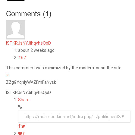
Comments (
1
)
lSTKRJsNYJihqvhsQoD
about 2 weeks ago
#62
This comment was minimized by the moderator on the site
ZZgGYqnlyWAZFmFaNysk
lSTKRJsNYJihqvhsQoD
Share
0