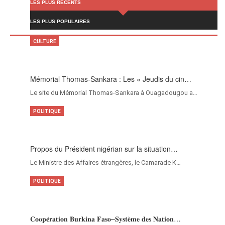
LES PLUS RÉCENTS
LES PLUS POPULAIRES
CULTURE
Mémorial Thomas-Sankara : Les « Jeudis du cin…
Le site du Mémorial Thomas-Sankara à Ouagadougou a…
POLITIQUE
Propos du Président nigérian sur la situation…
Le Ministre des Affaires étrangères, le Camarade K…
POLITIQUE
𝐂𝐨𝐨𝐩𝐞́𝐫𝐚𝐭𝐢𝐨𝐧 𝐁𝐮𝐫𝐤𝐢𝐧𝐚 𝐅𝐚𝐬𝐨–𝐒𝐲𝐬𝐭𝐞̀𝐦𝐞 𝐝𝐞𝐬 𝐍𝐚𝐭𝐢𝐨𝐧…