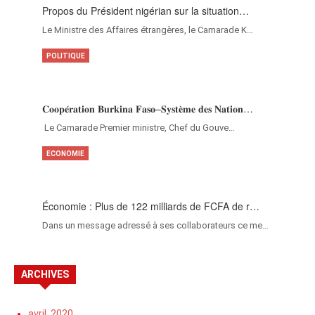
Propos du Président nigérian sur la situation…
Le Ministre des Affaires étrangères, le Camarade K…
POLITIQUE
𝐂𝐨𝐨𝐩𝐞́𝐫𝐚𝐭𝐢𝐨𝐧 𝐁𝐮𝐫𝐤𝐢𝐧𝐚 𝐅𝐚𝐬𝐨–𝐒𝐲𝐬𝐭𝐞̀𝐦𝐞 𝐝𝐞𝐬 𝐍𝐚𝐭𝐢𝐨𝐧…
‎Le Camarade Premier ministre, Chef du Gouve…
ECONOMIE
Économie : Plus de 122 milliards de FCFA de r…
Dans un message adressé à ses collaborateurs ce me…
ARCHIVES
avril, 2020