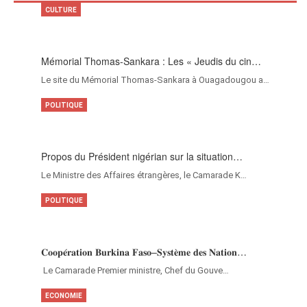
CULTURE
Mémorial Thomas-Sankara : Les « Jeudis du cin…
Le site du Mémorial Thomas-Sankara à Ouagadougou a…
POLITIQUE
Propos du Président nigérian sur la situation…
Le Ministre des Affaires étrangères, le Camarade K…
POLITIQUE
𝐂𝐨𝐨𝐩𝐞́𝐫𝐚𝐭𝐢𝐨𝐧 𝐁𝐮𝐫𝐤𝐢𝐧𝐚 𝐅𝐚𝐬𝐨–𝐒𝐲𝐬𝐭𝐞̀𝐦𝐞 𝐝𝐞𝐬 𝐍𝐚𝐭𝐢𝐨𝐧…
‎Le Camarade Premier ministre, Chef du Gouve…
ECONOMIE