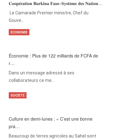
𝐂𝐨𝐨𝐩𝐞́𝐫𝐚𝐭𝐢𝐨𝐧 𝐁𝐮𝐫𝐤𝐢𝐧𝐚 𝐅𝐚𝐬𝐨–𝐒𝐲𝐬𝐭𝐞̀𝐦𝐞 𝐝𝐞𝐬 𝐍𝐚𝐭𝐢𝐨𝐧…
‎Le Camarade Premier ministre, Chef du
Gouve…
ECONOMIE
Économie : Plus de 122 milliards de FCFA de
r…
Dans un message adressé à ses
collaborateurs ce me…
SOCIÉTÉ
Culture en demi-lunes : « C’est une bonne
pra…
Beaucoup de terres agricoles au Sahel sont