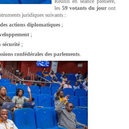
Réunis en séance plénière,
les
59 votants du jour
ont
nstruments juridiques suivants :
des actions diplomatiques
;
éveloppement
;
a sécurité
;
ssions confédérales des parlements
.