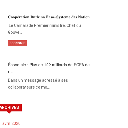
𝐂𝐨𝐨𝐩𝐞́𝐫𝐚𝐭𝐢𝐨𝐧 𝐁𝐮𝐫𝐤𝐢𝐧𝐚 𝐅𝐚𝐬𝐨–𝐒𝐲𝐬𝐭𝐞̀𝐦𝐞 𝐝𝐞𝐬 𝐍𝐚𝐭𝐢𝐨𝐧…
‎Le Camarade Premier ministre, Chef du
Gouve…
ECONOMIE
Économie : Plus de 122 milliards de FCFA de
r…
Dans un message adressé à ses
collaborateurs ce me…
ARCHIVES
avril, 2020