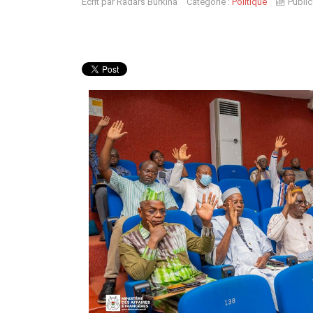
Écrit par
Radars Burkina
Catégorie :
Politique
Public