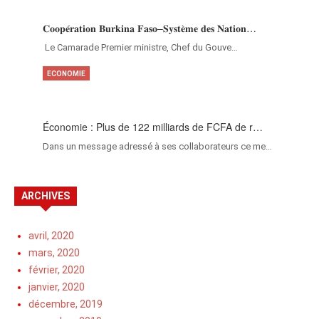
𝐂𝐨𝐨𝐩𝐞́𝐫𝐚𝐭𝐢𝐨𝐧 𝐁𝐮𝐫𝐤𝐢𝐧𝐚 𝐅𝐚𝐬𝐨–𝐒𝐲𝐬𝐭𝐞̀𝐦𝐞 𝐝𝐞𝐬 𝐍𝐚𝐭𝐢𝐨𝐧…
‎Le Camarade Premier ministre, Chef du Gouve…
ECONOMIE
Économie : Plus de 122 milliards de FCFA de r…
Dans un message adressé à ses collaborateurs ce me…
ARCHIVES
avril, 2020
mars, 2020
février, 2020
janvier, 2020
décembre, 2019