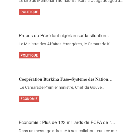
Le site du Mémorial Thomas-Sankara à Ouagadougou a…
POLITIQUE
Propos du Président nigérian sur la situation…
Le Ministre des Affaires étrangères, le Camarade K…
POLITIQUE
𝐂𝐨𝐨𝐩𝐞́𝐫𝐚𝐭𝐢𝐨𝐧 𝐁𝐮𝐫𝐤𝐢𝐧𝐚 𝐅𝐚𝐬𝐨–𝐒𝐲𝐬𝐭𝐞̀𝐦𝐞 𝐝𝐞𝐬 𝐍𝐚𝐭𝐢𝐨𝐧…
‎Le Camarade Premier ministre, Chef du Gouve…
ECONOMIE
Économie : Plus de 122 milliards de FCFA de r…
Dans un message adressé à ses collaborateurs ce me…