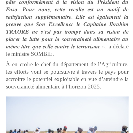
𝒑𝒂̂𝒕𝒆 𝒄𝒐𝒏𝒇𝒐𝒓𝒎𝒆́𝒎𝒆𝒏𝒕 𝒂̀ 𝒍𝒂 𝒗𝒊𝒔𝒊𝒐𝒏 𝒅𝒖 𝑷𝒓𝒆́𝒔𝒊𝒅𝒆𝒏𝒕 𝒅𝒖
𝑭𝒂𝒔𝒐. 𝑷𝒐𝒖𝒓 𝒏𝒐𝒖𝒔, 𝒄𝒆𝒕𝒕𝒆 𝒓𝒆́𝒄𝒐𝒍𝒕𝒆 𝒆𝒔𝒕 𝒖𝒏 𝒎𝒐𝒕𝒊𝒇 𝒅𝒆
𝒔𝒂𝒕𝒊𝒔𝒇𝒂𝒄𝒕𝒊𝒐𝒏 𝒔𝒖𝒑𝒑𝒍𝒆́𝒎𝒆𝒏𝒕𝒂𝒊𝒓𝒆. 𝑬𝒍𝒍𝒆 𝒆𝒔𝒕 𝒆́𝒈𝒂𝒍𝒆𝒎𝒆𝒏𝒕 𝒍𝒂
𝒑𝒓𝒆𝒖𝒗𝒆 𝒒𝒖𝒆 𝑺𝒐𝒏 𝑬𝒙𝒄𝒆𝒍𝒍𝒆𝒏𝒄𝒆 𝒍𝒆 𝑪𝒂𝒑𝒊𝒕𝒂𝒊𝒏𝒆 𝑰𝒃𝒓𝒂𝒉𝒊𝒎
𝑻𝑹𝑨𝑶𝑹𝑬 𝒏𝒆 𝒔’𝒆𝒔𝒕 𝒑𝒂𝒔 𝒕𝒓𝒐𝒎𝒑𝒆́ 𝒅𝒂𝒏𝒔 𝒔𝒂 𝒗𝒊𝒔𝒊𝒐𝒏 𝒅𝒆
𝒑𝒍𝒂𝒄𝒆𝒓 𝒍𝒂 𝒍𝒖𝒕𝒕𝒆 𝒑𝒐𝒖𝒓 𝒍𝒂 𝒔𝒐𝒖𝒗𝒆𝒓𝒂𝒊𝒏𝒆𝒕𝒆́ 𝒂𝒍𝒊𝒎𝒆𝒏𝒕𝒂𝒊𝒓𝒆 𝒂𝒖
𝒎𝒆̂𝒎𝒆 𝒕𝒊𝒕𝒓𝒆 𝒒𝒖𝒆 𝒄𝒆𝒍𝒍𝒆 𝒄𝒐𝒏𝒕𝒓𝒆 𝒍𝒆 𝒕𝒆𝒓𝒓𝒐𝒓𝒊𝒔𝒎𝒆 », a déclaré
le ministre SOMBIE.
À en croire le chef du département de l’Agriculture,
les efforts vont se poursuivre à travers le pays pour
accroître le potentiel exploitable en vue d’atteindre la
souveraineté alimentaire à l’horizon 2025.