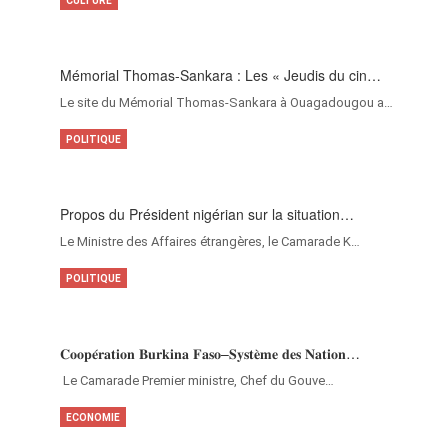
CULTURE
Mémorial Thomas-Sankara : Les « Jeudis du cin…
Le site du Mémorial Thomas-Sankara à Ouagadougou a…
POLITIQUE
Propos du Président nigérian sur la situation…
Le Ministre des Affaires étrangères, le Camarade K…
POLITIQUE
𝐂𝐨𝐨𝐩𝐞́𝐫𝐚𝐭𝐢𝐨𝐧 𝐁𝐮𝐫𝐤𝐢𝐧𝐚 𝐅𝐚𝐬𝐨–𝐒𝐲𝐬𝐭𝐞̀𝐦𝐞 𝐝𝐞𝐬 𝐍𝐚𝐭𝐢𝐨𝐧…
‎Le Camarade Premier ministre, Chef du Gouve…
ECONOMIE