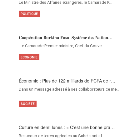
Le Ministre des Affaires étrangères, le Camarade K…
POLITIQUE
𝐂𝐨𝐨𝐩𝐞́𝐫𝐚𝐭𝐢𝐨𝐧 𝐁𝐮𝐫𝐤𝐢𝐧𝐚 𝐅𝐚𝐬𝐨–𝐒𝐲𝐬𝐭𝐞̀𝐦𝐞 𝐝𝐞𝐬 𝐍𝐚𝐭𝐢𝐨𝐧…
‎Le Camarade Premier ministre, Chef du Gouve…
ECONOMIE
Économie : Plus de 122 milliards de FCFA de r…
Dans un message adressé à ses collaborateurs ce me…
SOCIÉTÉ
Culture en demi-lunes : « C’est une bonne pra…
Beaucoup de terres agricoles au Sahel sont af…