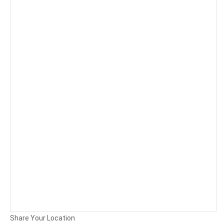
Background
Attachments (
0
/ 3)
Share Your Location