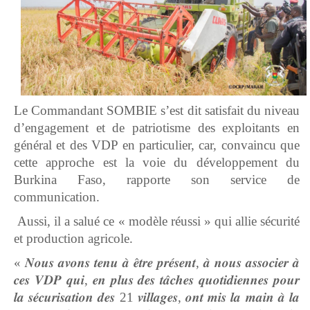
Le Commandant SOMBIE s’est dit satisfait du niveau
d’engagement et de patriotisme des exploitants en
général et des VDP en particulier, car, convaincu que
cette approche est la voie du développement du
Burkina Faso, rapporte son service de
communication.
Aussi, il a salué ce « modèle réussi » qui allie sécurité
et production agricole.
« 𝑵𝒐𝒖𝒔 𝒂𝒗𝒐𝒏𝒔 𝒕𝒆𝒏𝒖 𝒂̀ 𝒆̂𝒕𝒓𝒆 𝒑𝒓𝒆́𝒔𝒆𝒏𝒕, 𝒂̀ 𝒏𝒐𝒖𝒔 𝒂𝒔𝒔𝒐𝒄𝒊𝒆𝒓 𝒂̀
𝒄𝒆𝒔 𝑽𝑫𝑷 𝒒𝒖𝒊, 𝒆𝒏 𝒑𝒍𝒖𝒔 𝒅𝒆𝒔 𝒕𝒂̂𝒄𝒉𝒆𝒔 𝒒𝒖𝒐𝒕𝒊𝒅𝒊𝒆𝒏𝒏𝒆𝒔 𝒑𝒐𝒖𝒓
𝒍𝒂 𝒔𝒆́𝒄𝒖𝒓𝒊𝒔𝒂𝒕𝒊𝒐𝒏 𝒅𝒆𝒔 21 𝒗𝒊𝒍𝒍𝒂𝒈𝒆𝒔, 𝒐𝒏𝒕 𝒎𝒊𝒔 𝒍𝒂 𝒎𝒂𝒊𝒏 𝒂̀ 𝒍𝒂