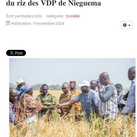
𝐝𝐮 𝐫𝐢𝐳 𝐝𝐞𝐬 𝐕𝐃𝐏 𝐝𝐞 𝐍𝐢𝐞𝐠𝐮𝐞𝐦𝐚
Écrit par
Radars Info
Catégorie :
Société
Publication : 9 novembre 2024