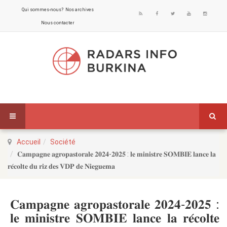
Qui sommes-nous?
Nos archives
Nous contacter
Accueil
Société
𝐂𝐚𝐦𝐩𝐚𝐠𝐧𝐞 𝐚𝐠𝐫𝐨𝐩𝐚𝐬𝐭𝐨𝐫𝐚𝐥𝐞 𝟐𝟎𝟐𝟒-𝟐𝟎𝟐𝟓 : 𝐥𝐞 𝐦𝐢𝐧𝐢𝐬𝐭𝐫𝐞 𝐒𝐎𝐌𝐁𝐈𝐄 𝐥𝐚𝐧𝐜𝐞 𝐥𝐚
𝐫𝐞́𝐜𝐨𝐥𝐭𝐞 𝐝𝐮 𝐫𝐢𝐳 𝐝𝐞𝐬 𝐕𝐃𝐏 𝐝𝐞 𝐍𝐢𝐞𝐠𝐮𝐞𝐦𝐚
𝐂𝐚𝐦𝐩𝐚𝐠𝐧𝐞 𝐚𝐠𝐫𝐨𝐩𝐚𝐬𝐭𝐨𝐫𝐚𝐥𝐞 𝟐𝟎𝟐𝟒-𝟐𝟎𝟐𝟓 :
𝐥𝐞 𝐦𝐢𝐧𝐢𝐬𝐭𝐫𝐞 𝐒𝐎𝐌𝐁𝐈𝐄 𝐥𝐚𝐧𝐜𝐞 𝐥𝐚 𝐫𝐞́𝐜𝐨𝐥𝐭𝐞