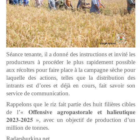
Séance tenante, il a donné des instructions et invité les
producteurs à procéder le plus rapidement possible
aux récoltes pour faire place à la campagne sèche pour
laquelle des actions, telles que la distribution des
intrants est d’ores et déjà en cours, fait savoir son
service de communication.
Rappelons que le riz fait partie des huit filières cibles
de l’« 𝐎𝐟𝐟𝐞𝐧𝐬𝐢𝐯𝐞 𝐚𝐠𝐫𝐨𝐩𝐚𝐬𝐭𝐨𝐫𝐚𝐥𝐞 𝐞𝐭 𝐡𝐚𝐥𝐢𝐞𝐮𝐭𝐢𝐪𝐮𝐞
𝟐𝟎𝟐𝟑-𝟐𝟎𝟐𝟓 », avec un objectif de production d’un
million de tonnes.
Radarsburkina.net