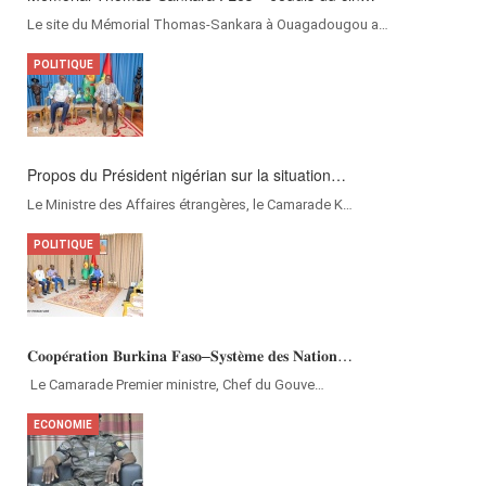
Beaucoup de terres agricoles au Sahel sont af…
Le site du Mémorial Thomas-Sankara à Ouagadougou a…
SOCIÉTÉ
POLITIQUE
Sirops vitamine pour grossir : Un effet de mo…
Propos du Président nigérian sur la situation…
Les sirops vitamine sont de plus en plus util…
Le Ministre des Affaires étrangères, le Camarade K…
SOCIÉTÉ
POLITIQUE
Marché des 300 ambulances : « Le ministère de…
𝐂𝐨𝐨𝐩𝐞́𝐫𝐚𝐭𝐢𝐨𝐧 𝐁𝐮𝐫𝐤𝐢𝐧𝐚 𝐅𝐚𝐬𝐨–𝐒𝐲𝐬𝐭𝐞̀𝐦𝐞 𝐝𝐞𝐬 𝐍𝐚𝐭𝐢𝐨𝐧…
Le 23 juin 2020, le gouvernement burkinabè a …
‎Le Camarade Premier ministre, Chef du Gouve…
POLITIQUE
ECONOMIE