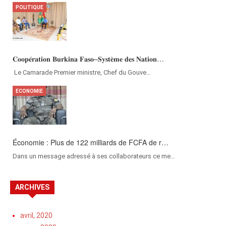
POLITIQUE
𝐂𝐨𝐨𝐩𝐞́𝐫𝐚𝐭𝐢𝐨𝐧 𝐁𝐮𝐫𝐤𝐢𝐧𝐚 𝐅𝐚𝐬𝐨–𝐒𝐲𝐬𝐭𝐞̀𝐦𝐞 𝐝𝐞𝐬 𝐍𝐚𝐭𝐢𝐨𝐧…
‎Le Camarade Premier ministre, Chef du Gouve…
ECONOMIE
Économie : Plus de 122 milliards de FCFA de r…
Dans un message adressé à ses collaborateurs ce me…
ARCHIVES
avril, 2020