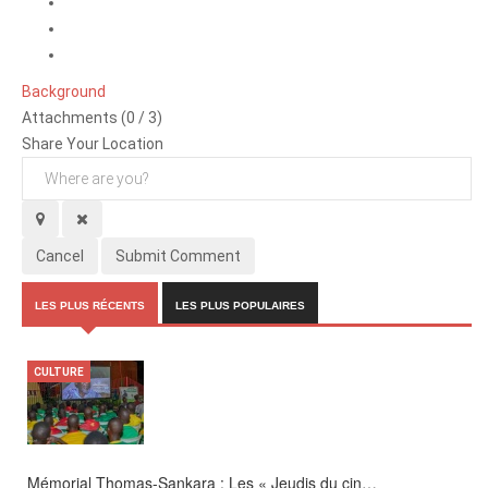
Background
Attachments (
0
/ 3)
Share Your Location
Cancel
Submit Comment
LES PLUS RÉCENTS
LES PLUS POPULAIRES
CULTURE
SOCIÉTÉ
Culture en demi-lunes : « C’est une bonne pra…
Mémorial Thomas-Sankara : Les « Jeudis du cin…