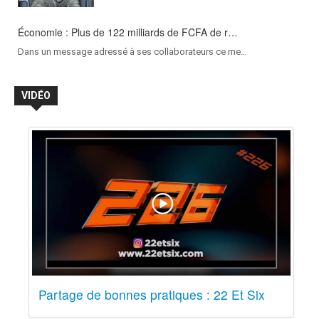
Conseil des ministres du 1er juin : Le gouver…
Économie : Plus de 122 milliards de FCFA de r…
Le traditionnel Conseil des ministres s’est t…
Dans un message adressé à ses collaborateurs ce me…
VIDÉO
Partage de bonnes pratiques : 22 Et Six