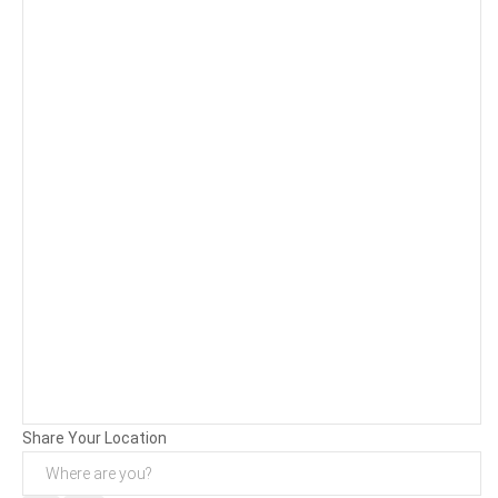
Background
Attachments (
0
/ 3)
Share Your Location