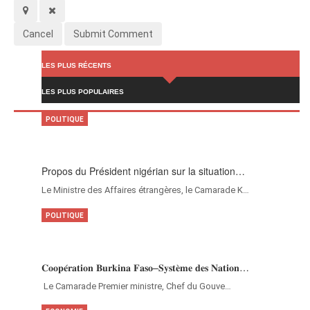
Cancel
Submit Comment
LES PLUS RÉCENTS
LES PLUS POPULAIRES
POLITIQUE
Propos du Président nigérian sur la situation…
Le Ministre des Affaires étrangères, le Camarade K…
POLITIQUE
𝐂𝐨𝐨𝐩𝐞́𝐫𝐚𝐭𝐢𝐨𝐧 𝐁𝐮𝐫𝐤𝐢𝐧𝐚 𝐅𝐚𝐬𝐨–𝐒𝐲𝐬𝐭𝐞̀𝐦𝐞 𝐝𝐞𝐬 𝐍𝐚𝐭𝐢𝐨𝐧…
‎Le Camarade Premier ministre, Chef du Gouve…