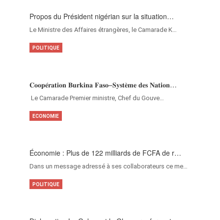
Propos du Président nigérian sur la situation…
Le Ministre des Affaires étrangères, le Camarade K…
POLITIQUE
𝐂𝐨𝐨𝐩𝐞́𝐫𝐚𝐭𝐢𝐨𝐧 𝐁𝐮𝐫𝐤𝐢𝐧𝐚 𝐅𝐚𝐬𝐨–𝐒𝐲𝐬𝐭𝐞̀𝐦𝐞 𝐝𝐞𝐬 𝐍𝐚𝐭𝐢𝐨𝐧…
‎Le Camarade Premier ministre, Chef du Gouve…
ECONOMIE
Économie : Plus de 122 milliards de FCFA de r…
Dans un message adressé à ses collaborateurs ce me…
POLITIQUE