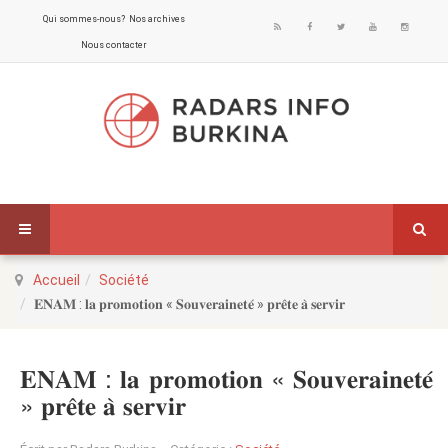
Qui sommes-nous?
Nos archives
Nous contacter
Accueil
Société
𝐄𝐍𝐀𝐌 : 𝐥𝐚 𝐩𝐫𝐨𝐦𝐨𝐭𝐢𝐨𝐧 « 𝐒𝐨𝐮𝐯𝐞𝐫𝐚𝐢𝐧𝐞𝐭𝐞́ » 𝐩𝐫𝐞̂𝐭𝐞 𝐚̀ 𝐬𝐞𝐫𝐯𝐢𝐫
𝐄𝐍𝐀𝐌 : 𝐥𝐚 𝐩𝐫𝐨𝐦𝐨𝐭𝐢𝐨𝐧 « 𝐒𝐨𝐮𝐯𝐞𝐫𝐚𝐢𝐧𝐞𝐭𝐞́
» 𝐩𝐫𝐞̂𝐭𝐞 𝐚̀ 𝐬𝐞𝐫𝐯𝐢𝐫