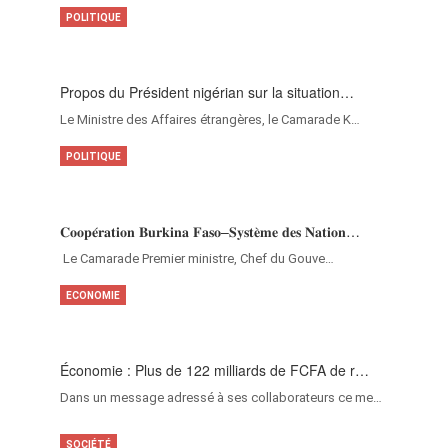
POLITIQUE
Propos du Président nigérian sur la situation…
Le Ministre des Affaires étrangères, le Camarade K…
POLITIQUE
𝐂𝐨𝐨𝐩𝐞́𝐫𝐚𝐭𝐢𝐨𝐧 𝐁𝐮𝐫𝐤𝐢𝐧𝐚 𝐅𝐚𝐬𝐨–𝐒𝐲𝐬𝐭𝐞̀𝐦𝐞 𝐝𝐞𝐬 𝐍𝐚𝐭𝐢𝐨𝐧…
‎Le Camarade Premier ministre, Chef du Gouve…
ECONOMIE
Économie : Plus de 122 milliards de FCFA de r…
Dans un message adressé à ses collaborateurs ce me…
SOCIÉTÉ