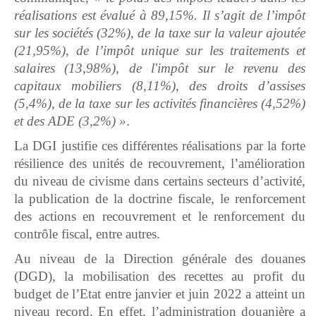
réalisations est évalué à 89,15%. Il s’agit de l’impôt
sur les sociétés (32%), de la
t
axe sur la
v
aleur
a
joutée
(21,95%), de l’
i
mpôt
unique
sur le
s
traitement
s
et
salaires (13,98%),
de
l'
impôt sur le
r
evenu des
c
apitaux
m
obiliers (8,11%),
d
es droits d’assises
(5,4%), de la taxe sur les activités financières (4,52%)
et des ADE (3,2%) »
.
La DGI justifie ces différentes réalisations par la forte
résilience des unités de recouvrement, l’amélioration
du niveau de civisme dans certains secteurs d’activité,
la publication de la doctrine fiscale, le renforcement
des actions en recouvrement et le renforcement du
contrôle fiscal, entre autres.
Au niveau de la Direction générale des douanes
(DGD), la mobilisation des recettes au profit du
budget de l’Etat entre janvier et juin 2022 a atteint un
niveau record. En effet, l’administration douanière a