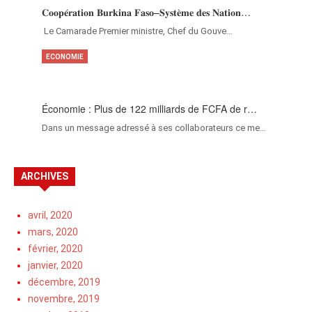
𝐂𝐨𝐨𝐩𝐞́𝐫𝐚𝐭𝐢𝐨𝐧 𝐁𝐮𝐫𝐤𝐢𝐧𝐚 𝐅𝐚𝐬𝐨–𝐒𝐲𝐬𝐭𝐞̀𝐦𝐞 𝐝𝐞𝐬 𝐍𝐚𝐭𝐢𝐨𝐧…
‎Le Camarade Premier ministre, Chef du Gouve…
ECONOMIE
Économie : Plus de 122 milliards de FCFA de r…
Dans un message adressé à ses collaborateurs ce me…
ARCHIVES
avril, 2020
mars, 2020
février, 2020
janvier, 2020
décembre, 2019
novembre, 2019