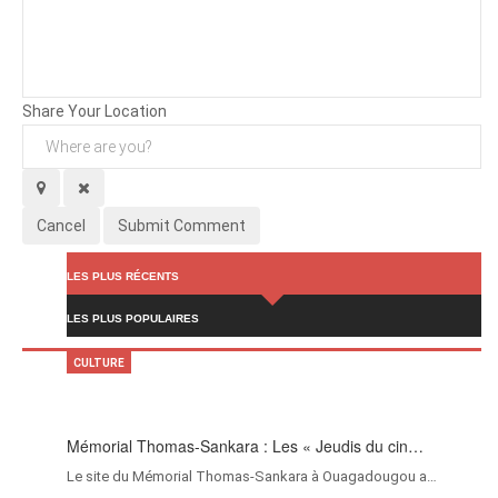
Background
Attachments (
0
/ 3)
Share Your Location
Cancel
Submit Comment
LES PLUS RÉCENTS
LES PLUS POPULAIRES
CULTURE
Mémorial Thomas-Sankara : Les « Jeudis du cin…
Le site du Mémorial Thomas-Sankara à Ouagadougou a…