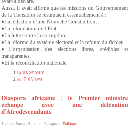
avait-il déclaré.
Aussi, il avait affirmé que les missions du Gouvernement
de la Transition se résumaient essentiellement à :
♦️La rédaction d’une Nouvelle Constitution,
♦️La refondation de l’Etat,
♦️La lutte contre la corruption,
♦️La réforme du système électoral et la refonte du fichier,
♦️L’organisation des élections libres, crédibles et
transparentes,
♦️Et la réconciliation nationale.
0 Comment
710 Views
𝐃𝐢𝐚𝐬𝐩𝐨𝐫𝐚 𝐚𝐟𝐫𝐢𝐜𝐚𝐢𝐧𝐞 : 𝐥𝐞 𝐏𝐫𝐞𝐦𝐢𝐞𝐫 𝐦𝐢𝐧𝐢𝐬𝐭𝐫𝐞
𝐞́𝐜𝐡𝐚𝐧𝐠𝐞 𝐚𝐯𝐞𝐜 𝐮𝐧𝐞 𝐝𝐞́𝐥𝐞́𝐠𝐚𝐭𝐢𝐨𝐧
𝐝’𝐀𝐟𝐫𝐨𝐝𝐞𝐬𝐜𝐞𝐧𝐝𝐚𝐧𝐭𝐬
Écrit par
Radars Burkina
Catégorie :
Politique