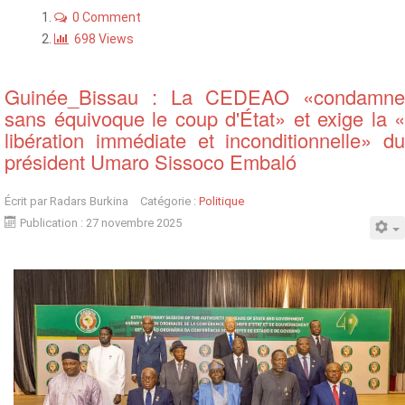
0 Comment
698 Views
Guinée_Bissau : La CEDEAO «condamne
sans équivoque le coup d'État» et exige la «
libération immédiate et inconditionnelle» du
président Umaro Sissoco Embaló
Écrit par
Radars Burkina
Catégorie :
Politique
Publication : 27 novembre 2025