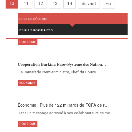
10
11
12
13
14
Suivant
Fin
LES PLUS RÉCENTS
LES PLUS POPULAIRES
POLITIQUE
𝐂𝐨𝐨𝐩𝐞́𝐫𝐚𝐭𝐢𝐨𝐧 𝐁𝐮𝐫𝐤𝐢𝐧𝐚 𝐅𝐚𝐬𝐨–𝐒𝐲𝐬𝐭𝐞̀𝐦𝐞 𝐝𝐞𝐬 𝐍𝐚𝐭𝐢𝐨𝐧…
‎Le Camarade Premier ministre, Chef du Gouve…
ECONOMIE
Économie : Plus de 122 milliards de FCFA de r…
Dans un message adressé à ses collaborateurs ce me…
POLITIQUE