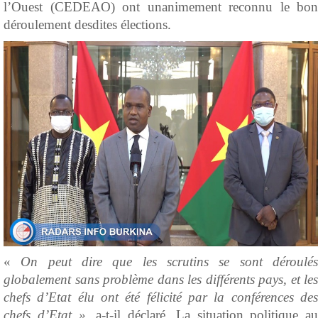
l’Ouest (CEDEAO) ont unanimement reconnu le bon
déroulement desdites élections.
«
On peut dire que les scrutins se sont déroulé
globalement sans problème dans les différents pays, et les
chefs d’Etat élu ont été félicité par la conférences des
chefs d’Etat »,
a-t-il déclaré
.
La situation politique au