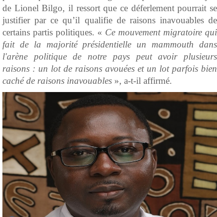
de Lionel Bilgo, il ressort que ce déferlement pourrait se
justifier par ce qu’il qualifie de raisons inavouables de
certains partis politiques. «
Ce mouvement migratoire qui
fait de la majorité présidentielle un mammouth dans
l'arène politique de notre pays peut avoir plusieurs
raisons : un lot de raisons avouées et un lot parfois bien
caché de raisons inavouables
», a-t-il affirmé.