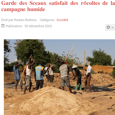
𝐆𝐚𝐫𝐝𝐞 𝐝𝐞𝐬 𝐒𝐜𝐞𝐚𝐮𝐱 𝐬𝐚𝐭𝐢𝐬𝐟𝐚𝐢𝐭 𝐝𝐞𝐬 𝐫é𝐜𝐨𝐥𝐭𝐞𝐬 𝐝𝐞 𝐥𝐚
𝐜𝐚𝐦𝐩𝐚𝐠𝐧𝐞 𝐡𝐮𝐦𝐢𝐝𝐞
Écrit par
Radars Burkina
Catégorie :
Société
Publication : 30 décembre 2025