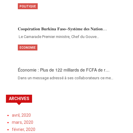
POLITIQUE
𝐂𝐨𝐨𝐩𝐞́𝐫𝐚𝐭𝐢𝐨𝐧 𝐁𝐮𝐫𝐤𝐢𝐧𝐚 𝐅𝐚𝐬𝐨–𝐒𝐲𝐬𝐭𝐞̀𝐦𝐞 𝐝𝐞𝐬 𝐍𝐚𝐭𝐢𝐨𝐧…
‎Le Camarade Premier ministre, Chef du Gouve…
ECONOMIE
Économie : Plus de 122 milliards de FCFA de r…
Dans un message adressé à ses collaborateurs ce me…
ARCHIVES
avril, 2020
mars, 2020
février, 2020