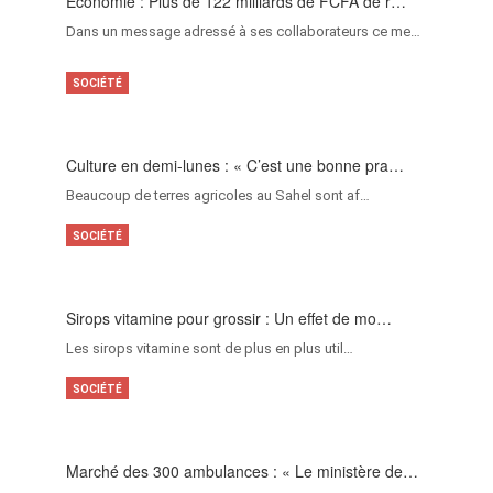
Économie : Plus de 122 milliards de FCFA de r…
Dans un message adressé à ses collaborateurs ce me…
SOCIÉTÉ
Culture en demi-lunes : « C’est une bonne pra…
Beaucoup de terres agricoles au Sahel sont af…
SOCIÉTÉ
Sirops vitamine pour grossir : Un effet de mo…
Les sirops vitamine sont de plus en plus util…
SOCIÉTÉ
Marché des 300 ambulances : « Le ministère de…