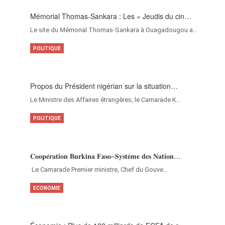
Mémorial Thomas-Sankara : Les « Jeudis du cin…
Le site du Mémorial Thomas-Sankara à Ouagadougou a…
POLITIQUE
Propos du Président nigérian sur la situation…
Le Ministre des Affaires étrangères, le Camarade K…
POLITIQUE
𝐂𝐨𝐨𝐩𝐞́𝐫𝐚𝐭𝐢𝐨𝐧 𝐁𝐮𝐫𝐤𝐢𝐧𝐚 𝐅𝐚𝐬𝐨–𝐒𝐲𝐬𝐭𝐞̀𝐦𝐞 𝐝𝐞𝐬 𝐍𝐚𝐭𝐢𝐨𝐧…
‎Le Camarade Premier ministre, Chef du Gouve…
ECONOMIE