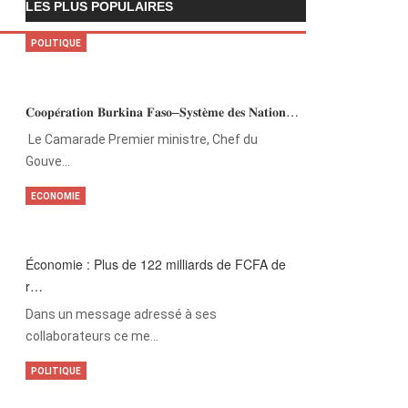
LES PLUS POPULAIRES
POLITIQUE
𝐂𝐨𝐨𝐩𝐞́𝐫𝐚𝐭𝐢𝐨𝐧 𝐁𝐮𝐫𝐤𝐢𝐧𝐚 𝐅𝐚𝐬𝐨–𝐒𝐲𝐬𝐭𝐞̀𝐦𝐞 𝐝𝐞𝐬 𝐍𝐚𝐭𝐢𝐨𝐧…
‎Le Camarade Premier ministre, Chef du
Gouve…
ECONOMIE
Économie : Plus de 122 milliards de FCFA de
r…
Dans un message adressé à ses
collaborateurs ce me…
POLITIQUE