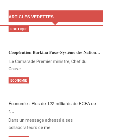
ARTICLES VEDETTES
POLITIQUE
𝐂𝐨𝐨𝐩𝐞́𝐫𝐚𝐭𝐢𝐨𝐧 𝐁𝐮𝐫𝐤𝐢𝐧𝐚 𝐅𝐚𝐬𝐨–𝐒𝐲𝐬𝐭𝐞̀𝐦𝐞 𝐝𝐞𝐬 𝐍𝐚𝐭𝐢𝐨𝐧…
‎Le Camarade Premier ministre, Chef du
Gouve…
ECONOMIE
Économie : Plus de 122 milliards de FCFA de
r…
Dans un message adressé à ses
collaborateurs ce me…