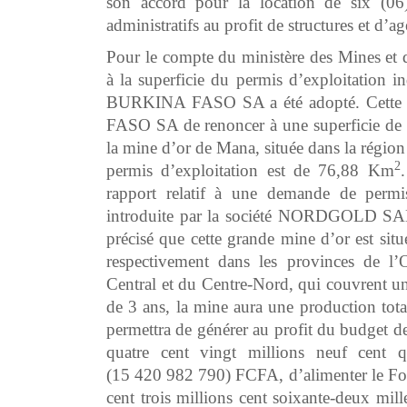
son accord pour la location de six (06
administratifs au profit de structures et d’a
Pour le compte du ministère des Mines et de
à la superficie du permis d’exploitation 
BURKINA FASO SA a été adopté. Cette
FASO SA de renoncer à une superficie d
la mine d’or de Mana, située dans la régio
2
permis d’exploitation est de 76,88 Km
rapport relatif à une demande de permis
introduite par la société NORDGOLD S
précisé que cette grande mine d’or est si
respectivement dans les provinces de l
Central et du Centre-Nord, qui couvrent un
de 3 ans, la mine aura une production tota
permettra de générer au profit du budget de
quatre cent vingt millions neuf cent qu
(15 420 982 790) FCFA, d’alimenter le Fon
cent trois millions cent soixante-deux mil