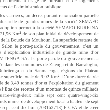
) bâtiments à usage de bureaux et de logements
gents de l’administration publique.
s Carrières, un décret portant renonciation partielle
industrielle de grandes mines de la société SEMAFO
 adoption permet à la société SEMAFO BURKINA
2
e 71,96 Km
de son plan initial de développement de
n de la Boucle du Mouhoun. La superficie restante du
. Selon le porte-parole du gouvernement, c’est un
 d’exploitation industrielle de grande mine d’or
AMTENGA SA. Le porte-parole du gouvernement a
tuée dans les communes de Zitenga et de Barsalogho,
’Oubritenga et du Sanmatenga, régions du Plateau
2
e superficie totale de 9,92 Km
. D’une durée de vie
le de 3,49 tonnes d’or et l’exploitation du gisement
 l’Etat des recettes d’un montant de quinze milliards
atre-vingt-deux mille sept cent quatre-vingt-dix
ds minier de développement local à hauteur de sept
le sept cent dix-huit (703162718) F CFA et de créer