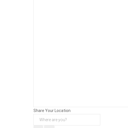
Background
Attachments (
0
/ 3)
Share Your Location