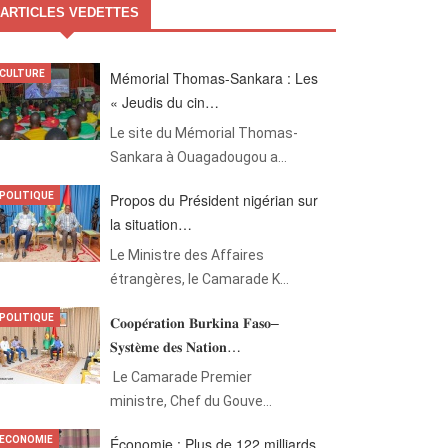
ARTICLES VEDETTES
CULTURE
Mémorial Thomas-Sankara : Les
« Jeudis du cin…
Le site du Mémorial Thomas-
Sankara à Ouagadougou a…
POLITIQUE
Propos du Président nigérian sur
la situation…
Le Ministre des Affaires
étrangères, le Camarade K…
POLITIQUE
𝐂𝐨𝐨𝐩𝐞́𝐫𝐚𝐭𝐢𝐨𝐧 𝐁𝐮𝐫𝐤𝐢𝐧𝐚 𝐅𝐚𝐬𝐨–
𝐒𝐲𝐬𝐭𝐞̀𝐦𝐞 𝐝𝐞𝐬 𝐍𝐚𝐭𝐢𝐨𝐧…
‎Le Camarade Premier
ministre, Chef du Gouve…
ECONOMIE
Économie : Plus de 122 milliards