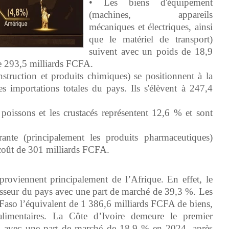
• Les biens d'équipement
(machines, appareils
mécaniques et électriques, ainsi
que le matériel de transport)
suivent avec un poids de 18,9
de 293,5 milliards FCFA.
struction et produits chimiques) se positionnent à la
 importations totales du pays. Ils s'élèvent à 247,4
poissons et les crustacés représentent 12,6 % et sont
nte (principalement les produits pharmaceutiques)
coût de 301 milliards FCFA.
roviennent principalement de l’Afrique. En effet, le
nisseur du pays avec une part de marché de 39,3 %. Les
Faso l’équivalent de 1 386,6 milliards FCFA de biens,
alimentaires. La Côte d’Ivoire demeure le premier
 avec une part de marché de 18,9 % en 2024, après