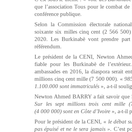
que l’association Tous pour le combat de l
conférence publique.
Selon la Commission électorale nationa
soixante six milles cinq cent (2 566 500) 
2020. Les Burkinabè vont prendre part à
référendum.
Le président de la CENI, Newton Ahmed 
fiable pour les Burkinabè de l’extérieu
ambassades en 2016, la diaspora serait ent
millions cinq cent mille (7 500 000). «
985
1.100.000 sont immatriculés
», a-t-il soul
Newton Ahmed BARRY a fait savoir que 54,
Sur les sept millions trois cent mille 
(4 000 000) sont en Côte d’Ivoire
», a-t-il 
Pour le président de la CENI, «
le débat s
pas épuisé et ne le sera jamais ».
C’est po