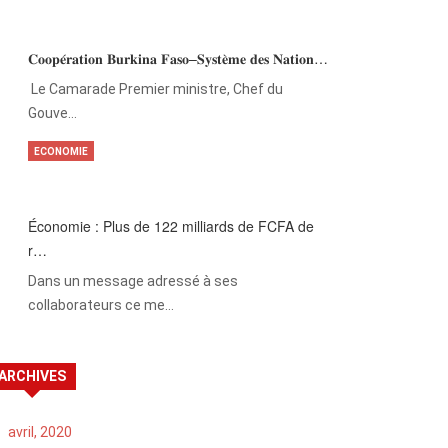
𝐂𝐨𝐨𝐩𝐞́𝐫𝐚𝐭𝐢𝐨𝐧 𝐁𝐮𝐫𝐤𝐢𝐧𝐚 𝐅𝐚𝐬𝐨–𝐒𝐲𝐬𝐭𝐞̀𝐦𝐞 𝐝𝐞𝐬 𝐍𝐚𝐭𝐢𝐨𝐧…
‎Le Camarade Premier ministre, Chef du
Gouve…
ECONOMIE
Économie : Plus de 122 milliards de FCFA de
r…
Dans un message adressé à ses
collaborateurs ce me…
ARCHIVES
avril, 2020