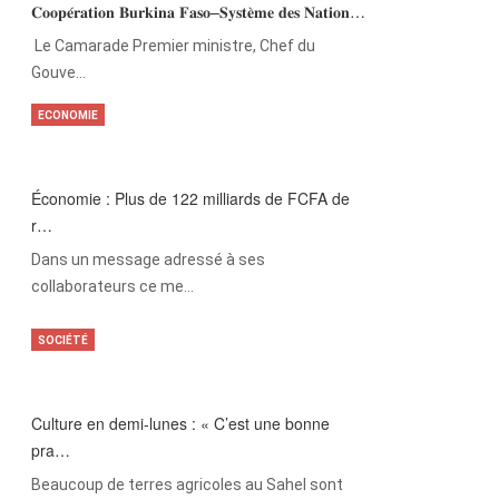
𝐂𝐨𝐨𝐩𝐞́𝐫𝐚𝐭𝐢𝐨𝐧 𝐁𝐮𝐫𝐤𝐢𝐧𝐚 𝐅𝐚𝐬𝐨–𝐒𝐲𝐬𝐭𝐞̀𝐦𝐞 𝐝𝐞𝐬 𝐍𝐚𝐭𝐢𝐨𝐧…
‎Le Camarade Premier ministre, Chef du
Gouve…
ECONOMIE
Économie : Plus de 122 milliards de FCFA de
r…
Dans un message adressé à ses
collaborateurs ce me…
SOCIÉTÉ
Culture en demi-lunes : « C’est une bonne
pra…
Beaucoup de terres agricoles au Sahel sont