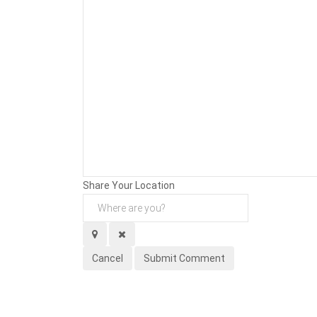
Background
Attachments (
0
/ 3)
Share Your Location
Cancel
Submit Comment