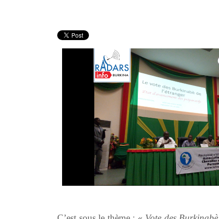
C’est sous le thème : «
Vote des Burkinabè