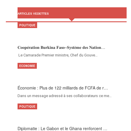
ARTICLES VEDETTES
POLITIQUE
𝐂𝐨𝐨𝐩𝐞́𝐫𝐚𝐭𝐢𝐨𝐧 𝐁𝐮𝐫𝐤𝐢𝐧𝐚 𝐅𝐚𝐬𝐨–𝐒𝐲𝐬𝐭𝐞̀𝐦𝐞 𝐝𝐞𝐬 𝐍𝐚𝐭𝐢𝐨𝐧…
‎Le Camarade Premier ministre, Chef du Gouve…
ECONOMIE
Économie : Plus de 122 milliards de FCFA de r…
Dans un message adressé à ses collaborateurs ce me…
POLITIQUE
Diplomatie : Le Gabon et le Ghana renforcent …