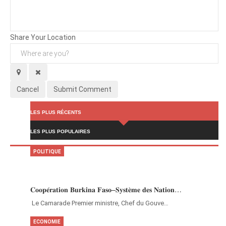
Background
Attachments (
0
/ 3)
Share Your Location
Cancel
Submit Comment
LES PLUS RÉCENTS
LES PLUS POPULAIRES
POLITIQUE
𝐂𝐨𝐨𝐩𝐞́𝐫𝐚𝐭𝐢𝐨𝐧 𝐁𝐮𝐫𝐤𝐢𝐧𝐚 𝐅𝐚𝐬𝐨–𝐒𝐲𝐬𝐭𝐞̀𝐦𝐞 𝐝𝐞𝐬 𝐍𝐚𝐭𝐢𝐨𝐧…
‎Le Camarade Premier ministre, Chef du Gouve…
ECONOMIE