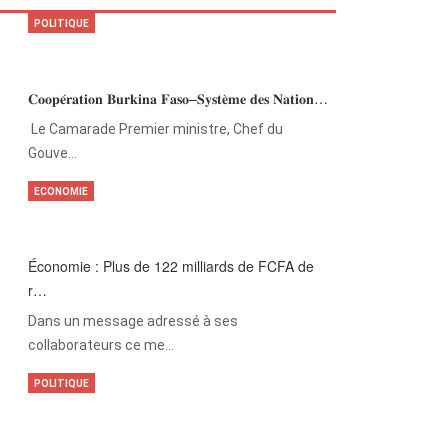
POLITIQUE
𝐂𝐨𝐨𝐩𝐞́𝐫𝐚𝐭𝐢𝐨𝐧 𝐁𝐮𝐫𝐤𝐢𝐧𝐚 𝐅𝐚𝐬𝐨–𝐒𝐲𝐬𝐭𝐞̀𝐦𝐞 𝐝𝐞𝐬 𝐍𝐚𝐭𝐢𝐨𝐧…
‎Le Camarade Premier ministre, Chef du
Gouve…
ECONOMIE
Économie : Plus de 122 milliards de FCFA de
r…
Dans un message adressé à ses
collaborateurs ce me…
POLITIQUE