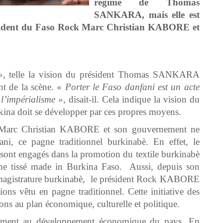
régime de Thomas
SANKARA, mais elle est
résident du Faso Rock Marc Christian KABORE et
, telle la vision du président Thomas SANKARA
nt de la scène. «
Porter le Faso danfani est un acte
 l’impérialisme »
, disait-il. Cela indique la vision du
ina doit se développer par ces propres moyens.
h Marc Christian KABORE et son gouvernement ne
ni, ce pagne traditionnel burkinabè. En effet, le
sont engagés dans la promotion du textile burkinabè
gne tissé made in Burkina Faso. Aussi, depuis son
a magistrature burkinabè, le président Rock KABORE
ons vêtu en pagne traditionnel. Cette initiative des
ons au plan économique, culturelle et politique.
ablement au développement économique du pays. En