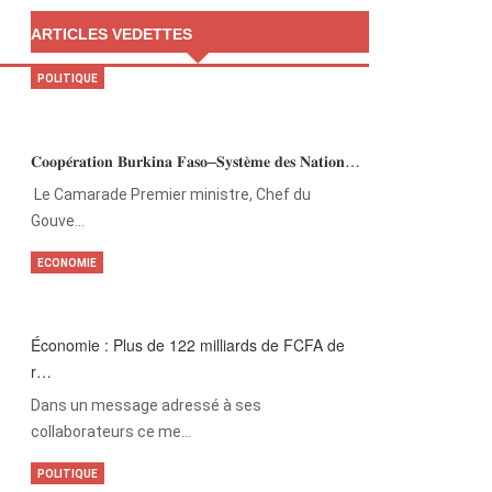
ARTICLES VEDETTES
POLITIQUE
𝐂𝐨𝐨𝐩𝐞́𝐫𝐚𝐭𝐢𝐨𝐧 𝐁𝐮𝐫𝐤𝐢𝐧𝐚 𝐅𝐚𝐬𝐨–𝐒𝐲𝐬𝐭𝐞̀𝐦𝐞 𝐝𝐞𝐬 𝐍𝐚𝐭𝐢𝐨𝐧…
‎Le Camarade Premier ministre, Chef du
Gouve…
ECONOMIE
Économie : Plus de 122 milliards de FCFA de
r…
Dans un message adressé à ses
collaborateurs ce me…
POLITIQUE