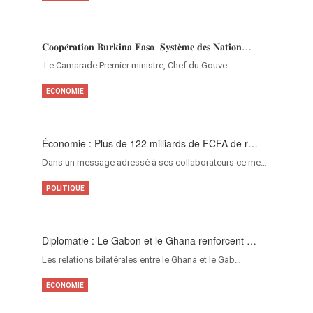
𝐂𝐨𝐨𝐩𝐞́𝐫𝐚𝐭𝐢𝐨𝐧 𝐁𝐮𝐫𝐤𝐢𝐧𝐚 𝐅𝐚𝐬𝐨–𝐒𝐲𝐬𝐭𝐞̀𝐦𝐞 𝐝𝐞𝐬 𝐍𝐚𝐭𝐢𝐨𝐧…
‎Le Camarade Premier ministre, Chef du Gouve…
ECONOMIE
Économie : Plus de 122 milliards de FCFA de r…
Dans un message adressé à ses collaborateurs ce me…
POLITIQUE
Diplomatie : Le Gabon et le Ghana renforcent …
Les relations bilatérales entre le Ghana et le Gab…
ECONOMIE