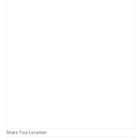
Background
Attachments (
0
/ 3)
Share Your Location