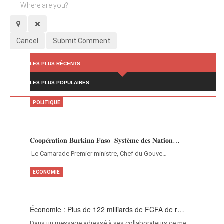
Cancel
Submit Comment
LES PLUS RÉCENTS
LES PLUS POPULAIRES
POLITIQUE
𝐂𝐨𝐨𝐩𝐞́𝐫𝐚𝐭𝐢𝐨𝐧 𝐁𝐮𝐫𝐤𝐢𝐧𝐚 𝐅𝐚𝐬𝐨–𝐒𝐲𝐬𝐭𝐞̀𝐦𝐞 𝐝𝐞𝐬 𝐍𝐚𝐭𝐢𝐨𝐧…
‎Le Camarade Premier ministre, Chef du Gouve…
ECONOMIE
Économie : Plus de 122 milliards de FCFA de r…
Dans un message adressé à ses collaborateurs ce me…