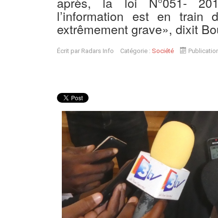
après, la loi N°051- 20
l’information est en train
extrêmement grave», dixit B
Écrit par
Radars Info
Catégorie :
Société
Publicatio