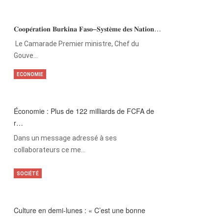
𝐂𝐨𝐨𝐩𝐞́𝐫𝐚𝐭𝐢𝐨𝐧 𝐁𝐮𝐫𝐤𝐢𝐧𝐚 𝐅𝐚𝐬𝐨–𝐒𝐲𝐬𝐭𝐞̀𝐦𝐞 𝐝𝐞𝐬 𝐍𝐚𝐭𝐢𝐨𝐧…
‎Le Camarade Premier ministre, Chef du
Gouve…
ECONOMIE
Économie : Plus de 122 milliards de FCFA de
r…
Dans un message adressé à ses
collaborateurs ce me…
SOCIÉTÉ
Culture en demi-lunes : « C’est une bonne