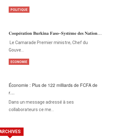
POLITIQUE
𝐂𝐨𝐨𝐩𝐞́𝐫𝐚𝐭𝐢𝐨𝐧 𝐁𝐮𝐫𝐤𝐢𝐧𝐚 𝐅𝐚𝐬𝐨–𝐒𝐲𝐬𝐭𝐞̀𝐦𝐞 𝐝𝐞𝐬 𝐍𝐚𝐭𝐢𝐨𝐧…
‎Le Camarade Premier ministre, Chef du
Gouve…
ECONOMIE
Économie : Plus de 122 milliards de FCFA de
r…
Dans un message adressé à ses
collaborateurs ce me…
ARCHIVES