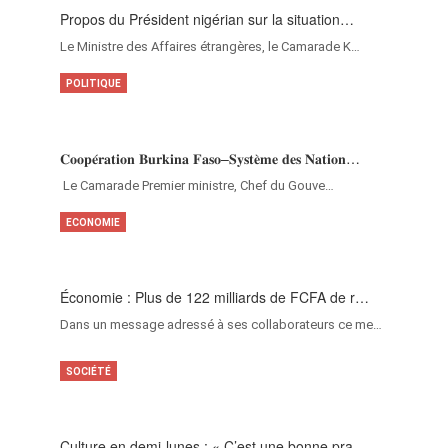
Propos du Président nigérian sur la situation…
Le Ministre des Affaires étrangères, le Camarade K…
POLITIQUE
𝐂𝐨𝐨𝐩𝐞́𝐫𝐚𝐭𝐢𝐨𝐧 𝐁𝐮𝐫𝐤𝐢𝐧𝐚 𝐅𝐚𝐬𝐨–𝐒𝐲𝐬𝐭𝐞̀𝐦𝐞 𝐝𝐞𝐬 𝐍𝐚𝐭𝐢𝐨𝐧…
‎Le Camarade Premier ministre, Chef du Gouve…
ECONOMIE
Économie : Plus de 122 milliards de FCFA de r…
Dans un message adressé à ses collaborateurs ce me…
SOCIÉTÉ
Culture en demi-lunes : « C’est une bonne pra…