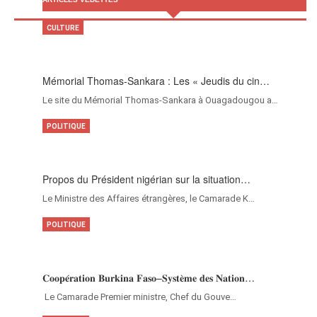
CULTURE
Mémorial Thomas-Sankara : Les « Jeudis du cin…
Le site du Mémorial Thomas-Sankara à Ouagadougou a…
POLITIQUE
Propos du Président nigérian sur la situation…
Le Ministre des Affaires étrangères, le Camarade K…
POLITIQUE
𝐂𝐨𝐨𝐩𝐞́𝐫𝐚𝐭𝐢𝐨𝐧 𝐁𝐮𝐫𝐤𝐢𝐧𝐚 𝐅𝐚𝐬𝐨–𝐒𝐲𝐬𝐭𝐞̀𝐦𝐞 𝐝𝐞𝐬 𝐍𝐚𝐭𝐢𝐨𝐧…
‎Le Camarade Premier ministre, Chef du Gouve…