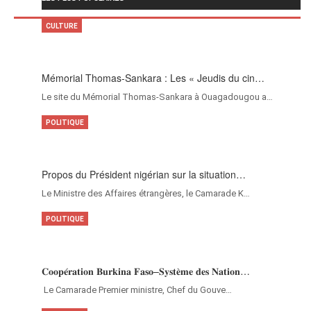
CULTURE
Mémorial Thomas-Sankara : Les « Jeudis du cin…
Le site du Mémorial Thomas-Sankara à Ouagadougou a…
POLITIQUE
Propos du Président nigérian sur la situation…
Le Ministre des Affaires étrangères, le Camarade K…
POLITIQUE
𝐂𝐨𝐨𝐩𝐞́𝐫𝐚𝐭𝐢𝐨𝐧 𝐁𝐮𝐫𝐤𝐢𝐧𝐚 𝐅𝐚𝐬𝐨–𝐒𝐲𝐬𝐭𝐞̀𝐦𝐞 𝐝𝐞𝐬 𝐍𝐚𝐭𝐢𝐨𝐧…
‎Le Camarade Premier ministre, Chef du Gouve…