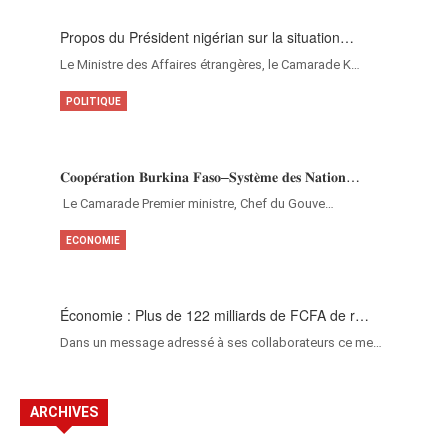
Propos du Président nigérian sur la situation…
Le Ministre des Affaires étrangères, le Camarade K…
POLITIQUE
𝐂𝐨𝐨𝐩𝐞́𝐫𝐚𝐭𝐢𝐨𝐧 𝐁𝐮𝐫𝐤𝐢𝐧𝐚 𝐅𝐚𝐬𝐨–𝐒𝐲𝐬𝐭𝐞̀𝐦𝐞 𝐝𝐞𝐬 𝐍𝐚𝐭𝐢𝐨𝐧…
‎Le Camarade Premier ministre, Chef du Gouve…
ECONOMIE
Économie : Plus de 122 milliards de FCFA de r…
Dans un message adressé à ses collaborateurs ce me…
ARCHIVES