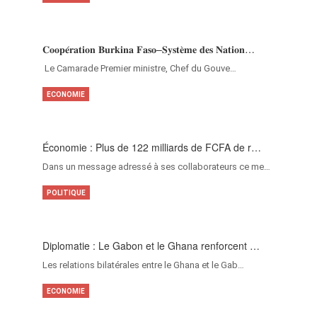
𝐂𝐨𝐨𝐩𝐞́𝐫𝐚𝐭𝐢𝐨𝐧 𝐁𝐮𝐫𝐤𝐢𝐧𝐚 𝐅𝐚𝐬𝐨–𝐒𝐲𝐬𝐭𝐞̀𝐦𝐞 𝐝𝐞𝐬 𝐍𝐚𝐭𝐢𝐨𝐧…
‎Le Camarade Premier ministre, Chef du Gouve…
ECONOMIE
Économie : Plus de 122 milliards de FCFA de r…
Dans un message adressé à ses collaborateurs ce me…
POLITIQUE
Diplomatie : Le Gabon et le Ghana renforcent …
Les relations bilatérales entre le Ghana et le Gab…
ECONOMIE