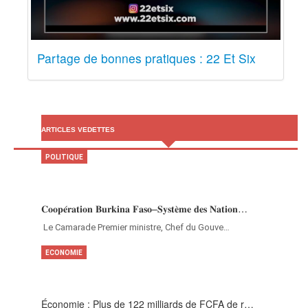
Partage de bonnes pratiques : 22 Et Six
ARTICLES VEDETTES
POLITIQUE
𝐂𝐨𝐨𝐩𝐞́𝐫𝐚𝐭𝐢𝐨𝐧 𝐁𝐮𝐫𝐤𝐢𝐧𝐚 𝐅𝐚𝐬𝐨–𝐒𝐲𝐬𝐭𝐞̀𝐦𝐞 𝐝𝐞𝐬 𝐍𝐚𝐭𝐢𝐨𝐧…
‎Le Camarade Premier ministre, Chef du Gouve…
ECONOMIE
Économie : Plus de 122 milliards de FCFA de r…