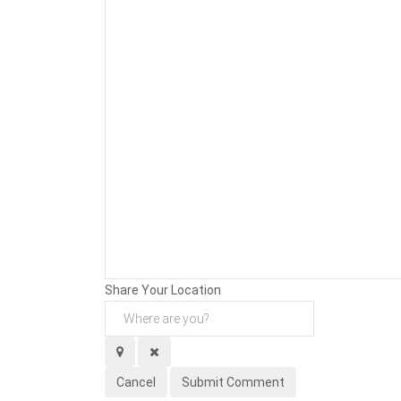
Background
Attachments (
0
/ 3)
Share Your Location
Cancel
Submit Comment