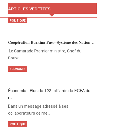
ARTICLES VEDETTES
POLITIQUE
𝐂𝐨𝐨𝐩𝐞́𝐫𝐚𝐭𝐢𝐨𝐧 𝐁𝐮𝐫𝐤𝐢𝐧𝐚 𝐅𝐚𝐬𝐨–𝐒𝐲𝐬𝐭𝐞̀𝐦𝐞 𝐝𝐞𝐬 𝐍𝐚𝐭𝐢𝐨𝐧…
‎Le Camarade Premier ministre, Chef du
Gouve…
ECONOMIE
Économie : Plus de 122 milliards de FCFA de
r…
Dans un message adressé à ses
collaborateurs ce me…
POLITIQUE