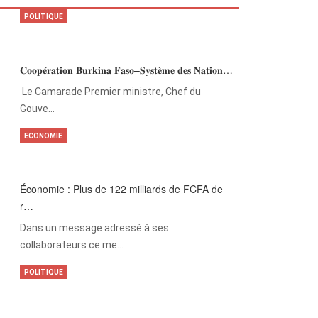
POLITIQUE
𝐂𝐨𝐨𝐩𝐞́𝐫𝐚𝐭𝐢𝐨𝐧 𝐁𝐮𝐫𝐤𝐢𝐧𝐚 𝐅𝐚𝐬𝐨–𝐒𝐲𝐬𝐭𝐞̀𝐦𝐞 𝐝𝐞𝐬 𝐍𝐚𝐭𝐢𝐨𝐧…
‎Le Camarade Premier ministre, Chef du
Gouve…
ECONOMIE
Économie : Plus de 122 milliards de FCFA de
r…
Dans un message adressé à ses
collaborateurs ce me…
POLITIQUE