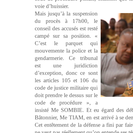
voie d’huissier.
Mais jusqu’à la suspension
du procès à 17h00, le
conseil des accusés est resté
campé sur sa position. «
C’est le parquet qui
mouvemente la police et la
gendarmerie. Ce tribunal
est une juridiction
d’exception, donc ce sont
les articles 105 et 106 du
code de justice militaire qui
doit prendre le dessus sur le
code de procédure », a
insisté Me SOMBIE. Et eu égard des déba
Bâtonnier, Me TIAM, en est arrivé à se dem
Cet entêtement de la défense a fini par fai
ne veut pas réellement qu’on entende ses t