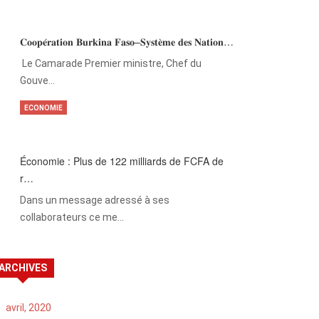
𝐂𝐨𝐨𝐩𝐞́𝐫𝐚𝐭𝐢𝐨𝐧 𝐁𝐮𝐫𝐤𝐢𝐧𝐚 𝐅𝐚𝐬𝐨–𝐒𝐲𝐬𝐭𝐞̀𝐦𝐞 𝐝𝐞𝐬 𝐍𝐚𝐭𝐢𝐨𝐧…
‎Le Camarade Premier ministre, Chef du
Gouve…
ECONOMIE
Économie : Plus de 122 milliards de FCFA de
r…
Dans un message adressé à ses
collaborateurs ce me…
ARCHIVES
avril, 2020