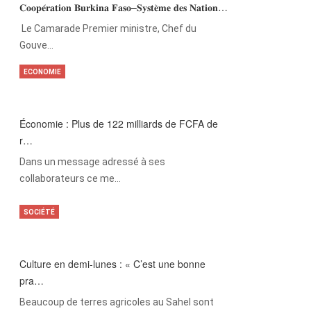
𝐂𝐨𝐨𝐩𝐞́𝐫𝐚𝐭𝐢𝐨𝐧 𝐁𝐮𝐫𝐤𝐢𝐧𝐚 𝐅𝐚𝐬𝐨–𝐒𝐲𝐬𝐭𝐞̀𝐦𝐞 𝐝𝐞𝐬 𝐍𝐚𝐭𝐢𝐨𝐧…
‎Le Camarade Premier ministre, Chef du
Gouve…
ECONOMIE
Économie : Plus de 122 milliards de FCFA de
r…
Dans un message adressé à ses
collaborateurs ce me…
SOCIÉTÉ
Culture en demi-lunes : « C’est une bonne
pra…
Beaucoup de terres agricoles au Sahel sont