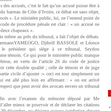
 des accusés, c’est le fait qu’un accusé puisse être à
barreau de Côte d’Ivoire, ce débat est sans objet,
ocès ». Le ministère public, lui, ne l’entend point de
du code de procédure pénale est clair : « un accusé ne
r deux chapeaux ».
n même au près du tribunal, a fait l’objet de débats.
usés HermannYAMEOGO, Djibrill BASSOLE et Léonce
le président qui siège à ce tribunal, Seydou
e témoin. Ce qui pour le ministère public manque
se, en vertu de l’article 26 du code de justice
oir cette double qualité ; celle de témoin et de juge
tie civile d’ajouter :« ceci est tout simplement un
st allé plus loin en affirmant : « on est arrivé
espect que peut avoir des avocats envers un tribunal
 fin avec l’examen du mémoire déposé par Me
er mieux se pourvoir et de déclarer les citations
 du 29 décembre, ne désigne aucune juridiction devant