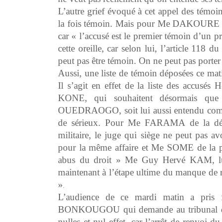
L’autre grief évoqué à cet appel des témoins
la fois témoin. Mais pour Me DAKOURE du 
car « l’accusé est le premier témoin d’un pr
cette oreille, car selon lui, l’article 118 
peut pas être témoin. On ne peut pas porte
Aussi, une liste de témoin déposées ce mati
Il s’agit en effet de la liste des acc
KONE, qui souhaitent désormais que 
OUEDRAOGO, soit lui aussi entendu comm
de sérieux. Pour Me FARAMA de la défen
militaire, le juge qui siège ne peut pas av
pour la même affaire et Me SOME de la par
abus du droit » Me Guy Hervé KAM, lui e
maintenant à l’étape ultime du manque de r
»
.
L’audience de ce mardi matin a pris
BONKOUGOU qui demande au tribunal d’all
nulles et nul effet, car l’arrêt de renvoi