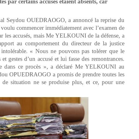
tés par certains accusés étaient absents, car
bunal Seydou OUEDRAOGO, a annoncé la reprise du
Il a voulu commencer immédiatement avec l’examen de
et par les accusés, mais Me YELKOUNI de la défense, a
 rapport au comportement du directeur de la justice
intolérable. « Nous ne pouvons pas tolérer que le
its et gestes d’un accusé et lui fasse des remontrances.
lice dans ce procès », a déclaré Me YELKOUNI au
 Seydou OPUEDRAOGO a promis de prendre toutes les
e de situation ne se produise plus, et ce, pour une