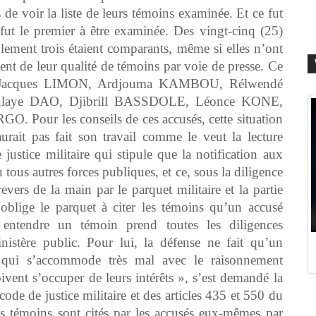
 de voir la liste de leurs témoins examinée. Et ce fut
t le premier à être examinée. Des vingt-cinq (25)
ulement trois étaient comparants, même si elles n’ont
 vent de leur qualité de témoins par voie de presse. Ce
sés Jacques LIMON, Ardjouma KAMBOU, Rélwendé
aye DAO, Djibrill BASSDOLE, Léonce KONE,
Pour les conseils de ces accusés, cette situation
urait pas fait son travail comme le veut la lecture
justice militaire qui stipule que la notification aux
 tous autres forces publiques, et ce, sous la diligence
evers de la main par le parquet militaire et la partie
 oblige le parquet à citer les témoins qu’un accusé
entendre un témoin prend toutes les diligences
nistère public. Pour lui, la défense ne fait qu’un
s qui s’accommode très mal avec le raisonnement
ivent s’occuper de leurs intérêts », s’est demandé la
code de justice militaire et des articles 435 et 550 du
s témoins sont cités par les accusés eux-mêmes par