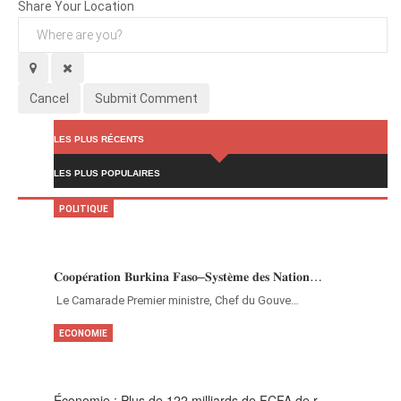
Share Your Location
Cancel
Submit Comment
LES PLUS RÉCENTS
LES PLUS POPULAIRES
POLITIQUE
𝐂𝐨𝐨𝐩𝐞́𝐫𝐚𝐭𝐢𝐨𝐧 𝐁𝐮𝐫𝐤𝐢𝐧𝐚 𝐅𝐚𝐬𝐨–𝐒𝐲𝐬𝐭𝐞̀𝐦𝐞 𝐝𝐞𝐬 𝐍𝐚𝐭𝐢𝐨𝐧…
‎Le Camarade Premier ministre, Chef du Gouve…
ECONOMIE
Économie : Plus de 122 milliards de FCFA de r…