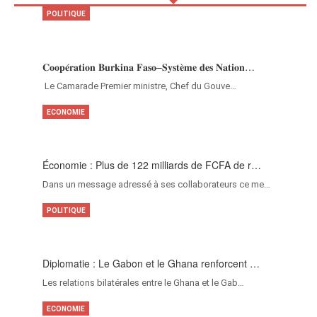
POLITIQUE
𝐂𝐨𝐨𝐩𝐞́𝐫𝐚𝐭𝐢𝐨𝐧 𝐁𝐮𝐫𝐤𝐢𝐧𝐚 𝐅𝐚𝐬𝐨–𝐒𝐲𝐬𝐭𝐞̀𝐦𝐞 𝐝𝐞𝐬 𝐍𝐚𝐭𝐢𝐨𝐧…
‎Le Camarade Premier ministre, Chef du Gouve…
ECONOMIE
Économie : Plus de 122 milliards de FCFA de r…
Dans un message adressé à ses collaborateurs ce me…
POLITIQUE
Diplomatie : Le Gabon et le Ghana renforcent …
Les relations bilatérales entre le Ghana et le Gab…
ECONOMIE