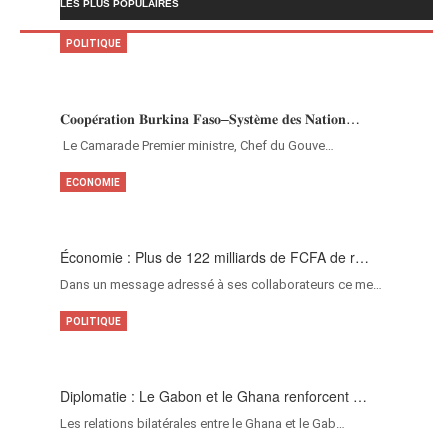
LES PLUS POPULAIRES
POLITIQUE
𝐂𝐨𝐨𝐩𝐞́𝐫𝐚𝐭𝐢𝐨𝐧 𝐁𝐮𝐫𝐤𝐢𝐧𝐚 𝐅𝐚𝐬𝐨–𝐒𝐲𝐬𝐭𝐞̀𝐦𝐞 𝐝𝐞𝐬 𝐍𝐚𝐭𝐢𝐨𝐧…
‎Le Camarade Premier ministre, Chef du Gouve…
ECONOMIE
Économie : Plus de 122 milliards de FCFA de r…
Dans un message adressé à ses collaborateurs ce me…
POLITIQUE
Diplomatie : Le Gabon et le Ghana renforcent …
Les relations bilatérales entre le Ghana et le Gab…