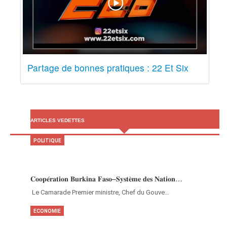
Partage de bonnes pratiques : 22 Et Six
ARTICLES VEDETTES
POLITIQUE
𝐂𝐨𝐨𝐩𝐞́𝐫𝐚𝐭𝐢𝐨𝐧 𝐁𝐮𝐫𝐤𝐢𝐧𝐚 𝐅𝐚𝐬𝐨–𝐒𝐲𝐬𝐭𝐞̀𝐦𝐞 𝐝𝐞𝐬 𝐍𝐚𝐭𝐢𝐨𝐧…
‎Le Camarade Premier ministre, Chef du Gouve…
ECONOMIE